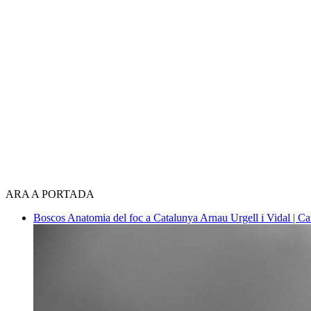
ARA A PORTADA
Boscos
Anatomia del foc a Catalunya
Arnau Urgell i Vidal | Ca