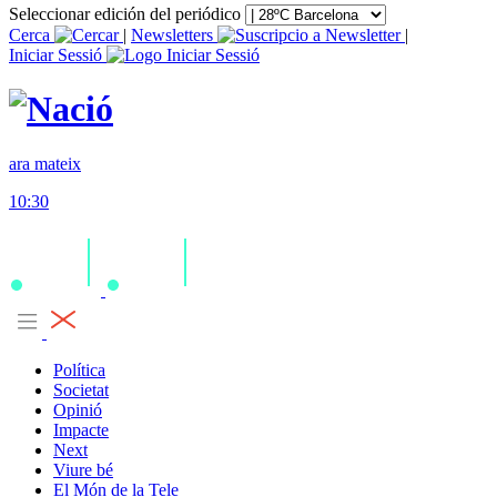
Seleccionar edición del periódico
Cerca
|
Newsletters
|
Iniciar Sessió
ara mateix
10:30
Política
Societat
Opinió
Impacte
Next
Viure bé
El Món de la Tele