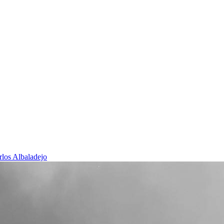
rlos Albaladejo