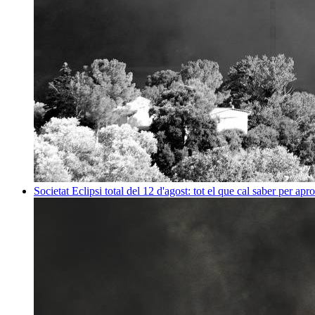
Societat
Eclipsi total del 12 d'agost: tot el que cal saber per apr