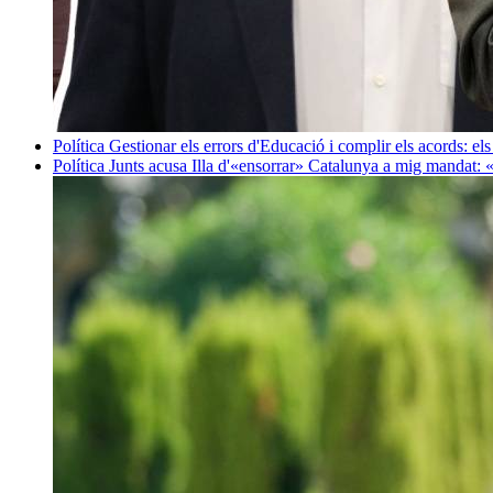
Política
Gestionar els errors d'Educació i complir els acords: els
Política
Junts acusa Illa d'«ensorrar» Catalunya a mig mandat: 