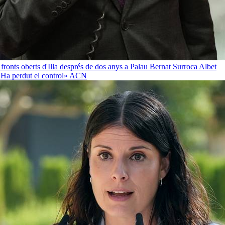
 fronts oberts d'Illa després de dos anys a Palau
Bernat Surroca Albet
«Ha perdut el control»
ACN