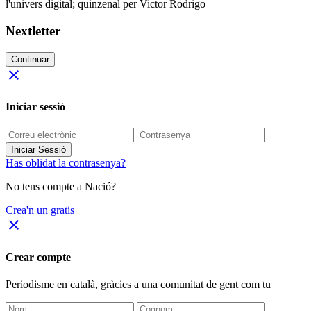
l'univers digital; quinzenal per Victor Rodrigo
Nextletter
Continuar
close
Iniciar sessió
Iniciar Sessió
Has oblidat la contrasenya?
No tens compte a Nació?
Crea'n un gratis
close
Crear compte
Periodisme
en català
, gràcies a una comunitat de gent com tu