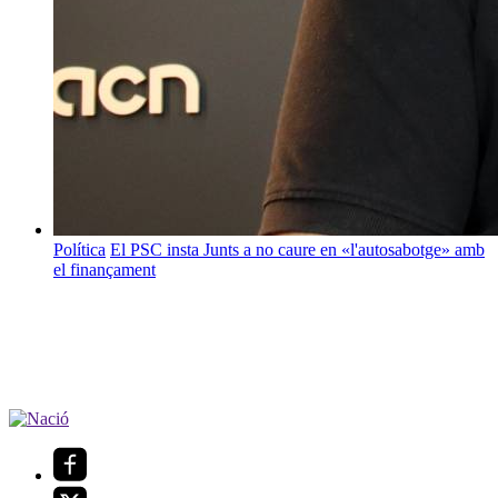
Política
El PSC insta Junts a no caure en «l'autosabotge» amb
el finançament