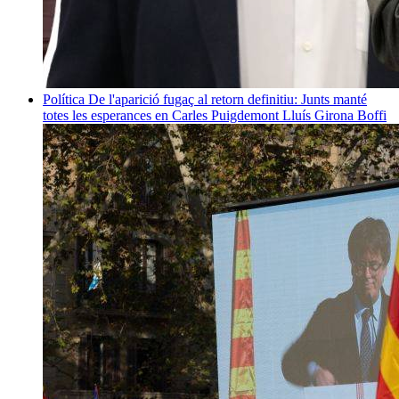
Política
De l'aparició fugaç al retorn definitiu: Junts manté
totes les esperances en Carles Puigdemont
Lluís Girona Boffi