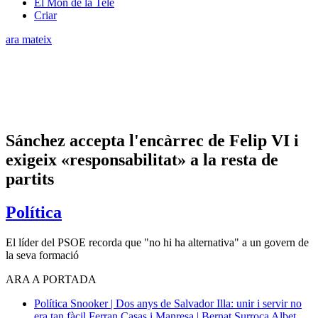
El Món de la Tele
Criar
ara mateix
Sánchez accepta l'encàrrec de Felip VI i
exigeix «responsabilitat» a la resta de
partits
Política
El líder del PSOE recorda que "no hi ha alternativa" a un govern de
la seva formació
ARA A PORTADA
Política
Snooker | Dos anys de Salvador Illa: unir i servir no
era tan fàcil
Ferran Casas i Manresa | Bernat Surroca Albet