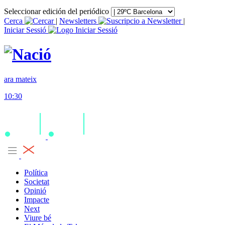
Seleccionar edición del periódico
Cerca
|
Newsletters
|
Iniciar Sessió
ara mateix
10:30
Política
Societat
Opinió
Impacte
Next
Viure bé