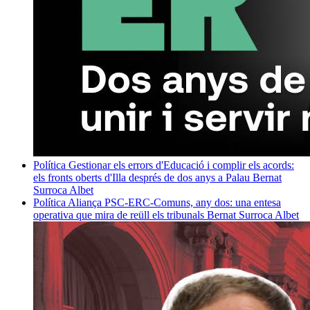
Política
Gestionar els errors d'Educació i complir els acords:
els fronts oberts d'Illa després de dos anys a Palau
Bernat
Surroca Albet
Política
Aliança PSC-ERC-Comuns, any dos: una entesa
operativa que mira de reüll els tribunals
Bernat Surroca Albet