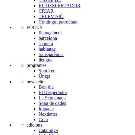
VIURE BE
EL DESPERTADOR
CRIAR
TELEVISIÓ
Contingut patrocinat
FOCUS
finançament
barcelona
sequera
habitatge
transparència
llengua
programes
Snooker
Úniqs
newsletter
Bon dia
El Despertador
La Setmanada
Sopa de dades
Impacte
Nextletter
Criar
edicions
Catalunya