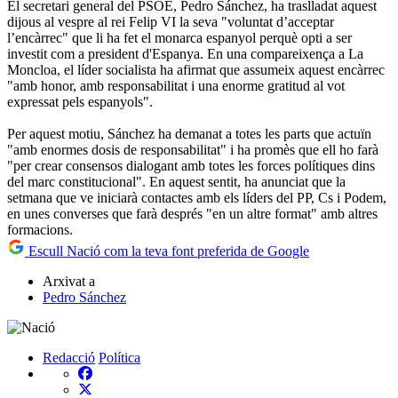
El secretari general del PSOE, Pedro Sánchez, ha traslladat aquest
dijous al vespre al rei Felip VI la seva "voluntat d’acceptar
l’encàrrec" que li ha fet el monarca espanyol perquè opti a ser
investit com a president d'Espanya. En una compareixença a La
Moncloa, el líder socialista ha afirmat que assumeix aquest encàrrec
"amb honor, amb responsabilitat i una enorme gratitud al vot
expressat pels espanyols".
Per aquest motiu, Sánchez ha demanat a totes les parts que actuïn
"amb enormes dosis de responsabilitat" i ha promès que ell ho farà
"per crear consensos dialogant amb totes les forces polítiques dins
del marc constitucional". En aquest sentit, ha anunciat que la
setmana que ve iniciarà contactes amb els líders del PP, Cs i Podem,
en unes converses que farà després "en un altre format" amb altres
formacions.
Escull Nació com la teva font preferida de Google
Arxivat a
Pedro Sánchez
Redacció
Política