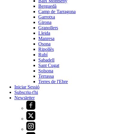
Baix Montseny
Berguedà
Camp de Tarragona
Garrotxa
Girona
Granollers
Lleida
Manresa
Osona
Ripollès
Rubí
Sabadell
Sant Cugat
Solsona
Terrassa
Terres de l'Ebre
Iniciar Sessió
Subscriu-t'hi
Newsletter