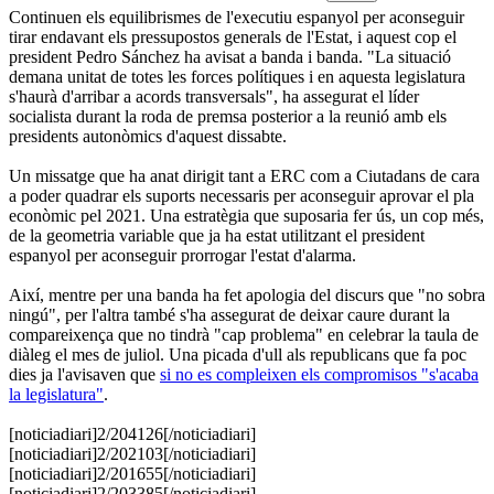
Continuen els equilibrismes de l'executiu espanyol per aconseguir
tirar endavant els pressupostos generals de l'Estat, i aquest cop el
president Pedro Sánchez ha avisat a banda i banda. "La situació
demana unitat de totes les forces polítiques i en aquesta legislatura
s'haurà d'arribar a acords transversals", ha assegurat el líder
socialista durant la roda de premsa posterior a la reunió amb els
presidents autonòmics d'aquest dissabte.
Un missatge que ha anat dirigit tant a ERC com a Ciutadans de cara
a poder quadrar els suports necessaris per aconseguir aprovar el pla
econòmic pel 2021. Una estratègia que suposaria fer ús, un cop més,
de la geometria variable que ja ha estat utilitzant el president
espanyol per aconseguir prorrogar l'estat d'alarma.
Així, mentre per una banda ha fet apologia del discurs que "no sobra
ningú", per l'altra també s'ha assegurat de deixar caure durant la
compareixença que no tindrà "cap problema" en celebrar la taula de
diàleg el mes de juliol. Una picada d'ull als republicans que fa poc
dies ja l'avisaven que
si no es compleixen els compromisos "s'acaba
la legislatura"
.
[noticiadiari]2/204126[/noticiadiari]
[noticiadiari]2/202103[/noticiadiari]
[noticiadiari]2/201655[/noticiadiari]
​[noticiadiari]2/203385[/noticiadiari]