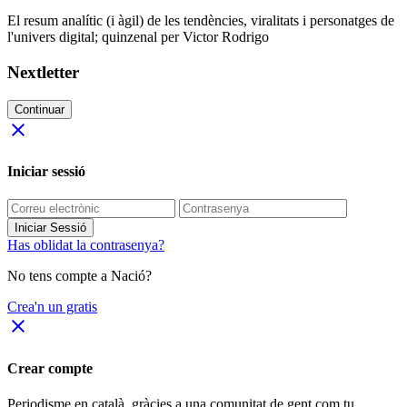
El resum analític (i àgil) de les tendències, viralitats i personatges de
l'univers digital; quinzenal per Victor Rodrigo
Nextletter
Continuar
close
Iniciar sessió
Iniciar Sessió
Has oblidat la contrasenya?
No tens compte a Nació?
Crea'n un gratis
close
Crear compte
Periodisme
en català
, gràcies a una comunitat de gent com tu