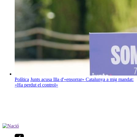
Política
Junts acusa Illa d'«ensorrar» Catalunya a mig mandat:
«Ha perdut el control»