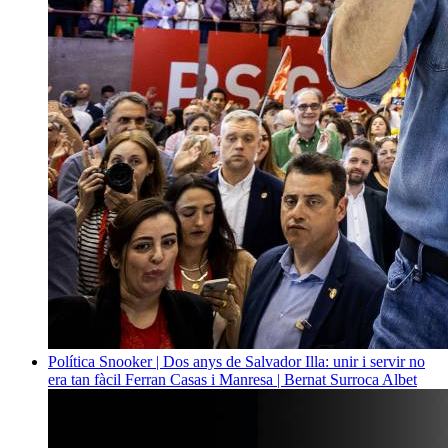
Política
Snooker | Dos anys de Salvador Illa: unir i servir no
era tan fàcil
Ferran Casas i Manresa | Bernat Surroca Albet