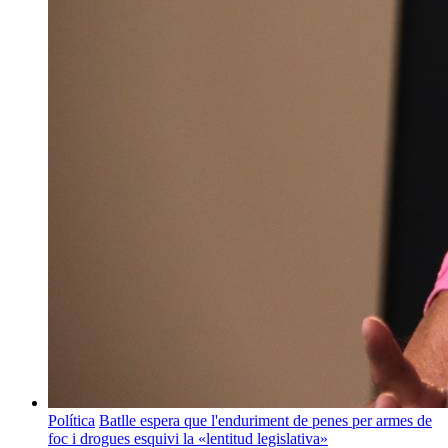
Política
Batlle espera que l'enduriment de penes per armes de
foc i drogues esquivi la «lentitud legislativa»