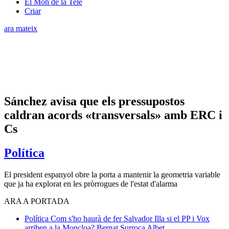
El Món de la Tele
Criar
ara mateix
Sánchez avisa que els pressupostos
caldran acords «transversals» amb ERC i
Cs
Política
El president espanyol obre la porta a mantenir la geometria variable
que ja ha explorat en les pròrrogues de l'estat d'alarma
ARA A PORTADA
Política
Com s'ho haurà de fer Salvador Illa si el PP i Vox
arriben a la Moncloa?
Bernat Surroca Albet