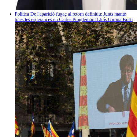
Política
De l'aparició fugaç al retorn definitiu: Junts manté
totes les esperances en Carles Puigdemont
Lluís Girona Boffi