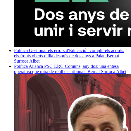
Política
Gestionar els errors d'Educació i complir els acords:
els fronts oberts d'Illa després de dos anys a Palau
Bernat
Surroca Albet
Política
Aliança PSC-ERC-Comuns, any dos: una entesa
operativa que mira de reüll els tribunals
Bernat Surroca Albet