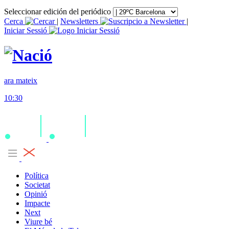
Seleccionar edición del periódico
Cerca
|
Newsletters
|
Iniciar Sessió
ara mateix
10:30
Política
Societat
Opinió
Impacte
Next
Viure bé