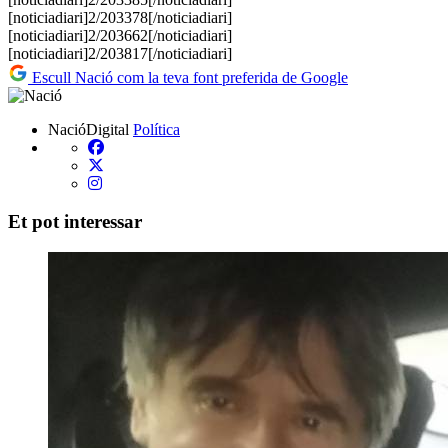
​​[noticiadiari]2/203378[/noticiadiari]
​​[noticiadiari]2/203662[/noticiadiari]
​​[noticiadiari]2/203817[/noticiadiari]
Escull Nació com la teva font preferida de Google
NacióDigital
Política
Et pot interessar