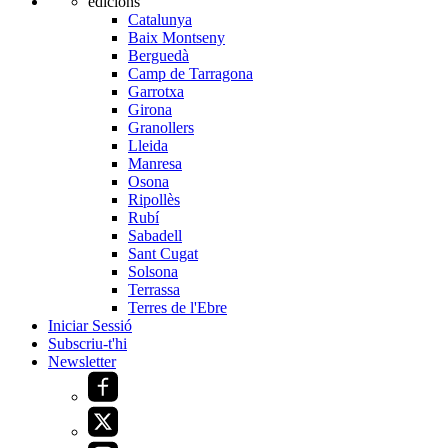
edicions
Catalunya
Baix Montseny
Berguedà
Camp de Tarragona
Garrotxa
Girona
Granollers
Lleida
Manresa
Osona
Ripollès
Rubí
Sabadell
Sant Cugat
Solsona
Terrassa
Terres de l'Ebre
Iniciar Sessió
Subscriu-t'hi
Newsletter