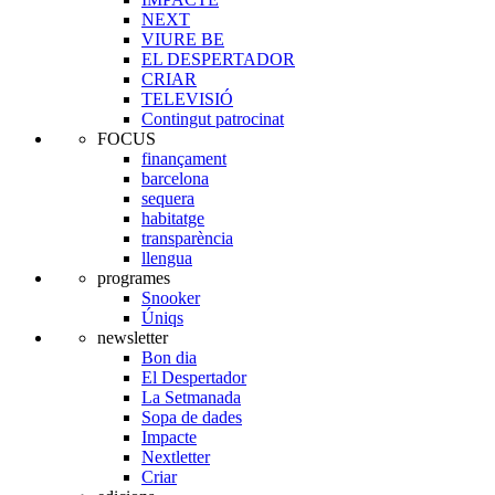
NEXT
VIURE BE
EL DESPERTADOR
CRIAR
TELEVISIÓ
Contingut patrocinat
FOCUS
finançament
barcelona
sequera
habitatge
transparència
llengua
programes
Snooker
Úniqs
newsletter
Bon dia
El Despertador
La Setmanada
Sopa de dades
Impacte
Nextletter
Criar