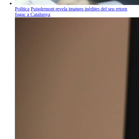
Política
Puigdemont revela imatges inèdites del seu retorn
fugaç a Catalunya