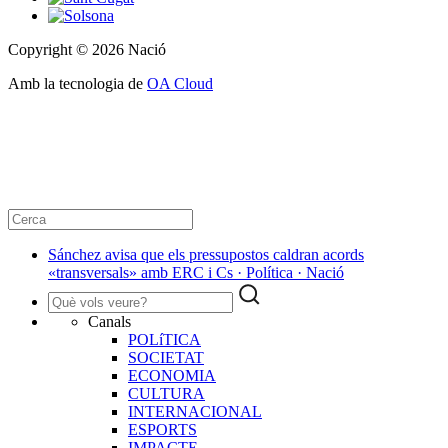
Copyright © 2026 Nació
Amb la tecnologia de
OA Cloud
Sánchez avisa que els pressupostos caldran acords
«transversals» amb ERC i Cs · Política · Nació
Canals
POLíTICA
SOCIETAT
ECONOMIA
CULTURA
INTERNACIONAL
ESPORTS
IMPACTE