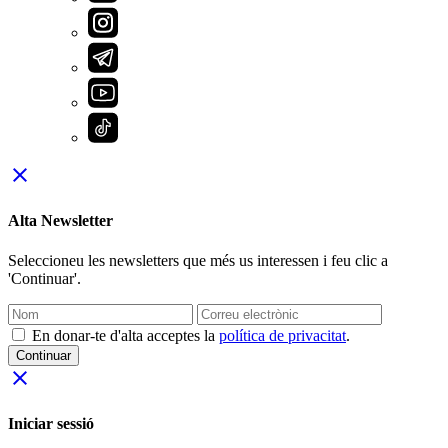
close
Alta Newsletter
Seleccioneu les newsletters que més us interessen i feu clic a
'Continuar'.
En donar-te d'alta acceptes la
política de privacitat
.
Continuar
close
Iniciar sessió