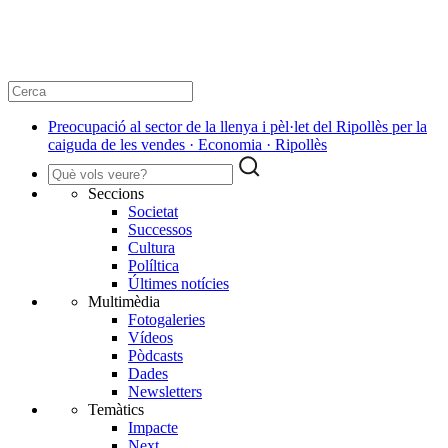
Preocupació al sector de la llenya i pèl·let del Ripollès per la
caiguda de les vendes · Economia · Ripollès
Seccions
Societat
Successos
Cultura
Políltica
Últimes notícies
Multimèdia
Fotogaleries
Vídeos
Pòdcasts
Dades
Newsletters
Temàtics
Impacte
Next