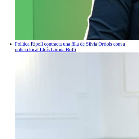
Política
Ripoll contracta una filla de Sílvia Orriols com a
policia local
Lluís Girona Boffi