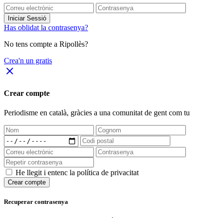
Iniciar Sessió
Has oblidat la contrasenya?
No tens compte a Ripollès?
Crea'n un gratis
close
Crear compte
Periodisme
en català
, gràcies a una comunitat de gent com tu
He llegit i entenc la política de privacitat
Crear compte
Recuperar contrasenya