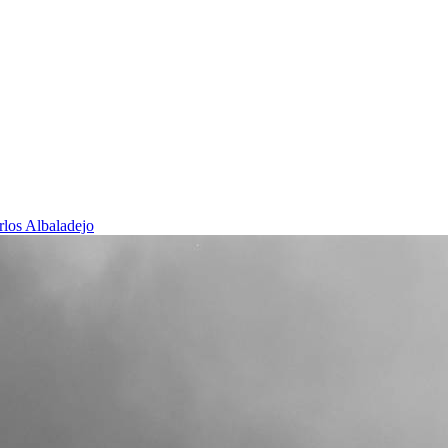
rlos Albaladejo