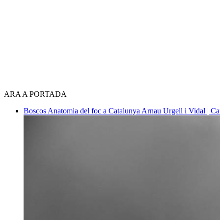
ARA A PORTADA
Boscos
Anatomia del foc a Catalunya
Arnau Urgell i Vidal | Ca