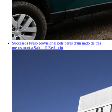
Successos
Presó provisional pels pares d’un nadó de tres
mesos mort a Sabadell
Redacció