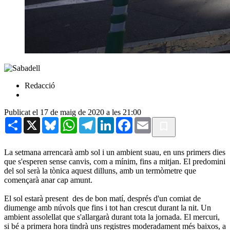
Redacció
Publicat el 17 de maig de 2020 a les 21:00
Share
X
Bluesky
WhatsApp
Telegram
LinkedIn
Facebook
Email
La setmana arrencarà amb sol i un ambient suau, en uns primers dies
que s'esperen sense canvis, com a mínim, fins a mitjan. El predomini
del sol serà la tònica aquest dilluns, amb un termòmetre que
començarà anar cap amunt.
El sol estarà present des de bon matí, després d'un comiat de
diumenge amb núvols que fins i tot han crescut durant la nit. Un
ambient assolellat que s'allargarà durant tota la jornada. El mercuri,
si bé a primera hora tindrà uns registres moderadament més baixos, a