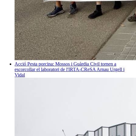
Acció
Pesta porcina: Mossos i Guàrdia Civil tornen a
escorcollar el laboratori de l'IRTA-CReSA
Arnau Urgell i
Vidal