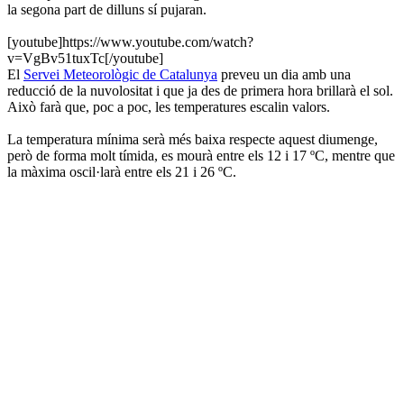
la segona part de dilluns sí pujaran.
[youtube]https://www.youtube.com/watch?
v=VgBv51tuxTc[/youtube]
El
Servei Meteorològic de Catalunya
preveu un dia amb una
reducció de la nuvolositat i que ja des de primera hora brillarà el sol.
Això farà que, poc a poc, les temperatures escalin valors.
La temperatura mínima serà més baixa respecte aquest diumenge,
però de forma molt tímida, es mourà entre els 12 i 17 ºC, mentre que
la màxima oscil·larà entre els 21 i 26 ºC.