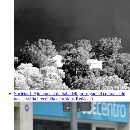
Societat
L'Ajuntament de Sabadell prorrogarà el contracte de
neteja viària i recollida de residus
Redacció