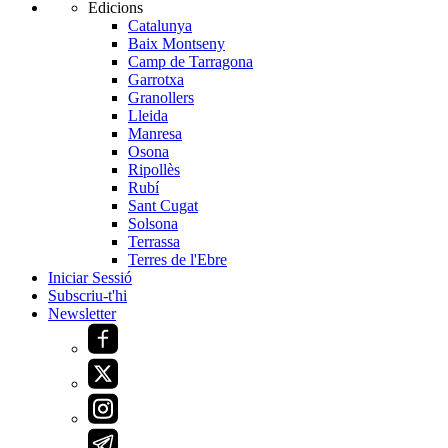
Edicions
Catalunya
Baix Montseny
Camp de Tarragona
Garrotxa
Granollers
Lleida
Manresa
Osona
Ripollès
Rubí
Sant Cugat
Solsona
Terrassa
Terres de l'Ebre
Iniciar Sessió
Subscriu-t'hi
Newsletter