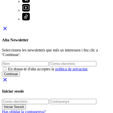
close
Alta Newsletter
Seleccioneu les newsletters que més us interessen i feu clic a
'Continuar'.
En donar-te d'alta acceptes la
política de privacitat
.
Continuar
close
Iniciar sessió
Iniciar Sessió
Has oblidat la contrasenya?