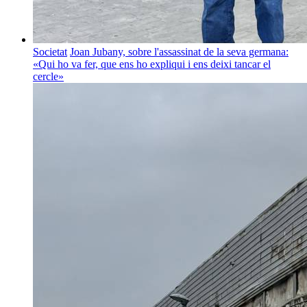
Societat
Joan Jubany, sobre l'assassinat de la seva germana:
«Qui ho va fer, que ens ho expliqui i ens deixi tancar el
cercle»