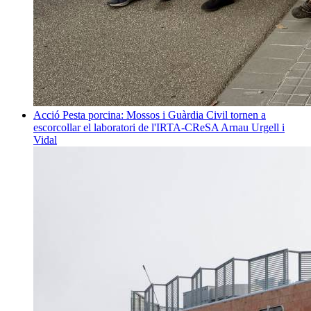
Acció
Pesta porcina: Mossos i Guàrdia Civil tornen a
escorcollar el laboratori de l'IRTA-CReSA
Arnau Urgell i
Vidal