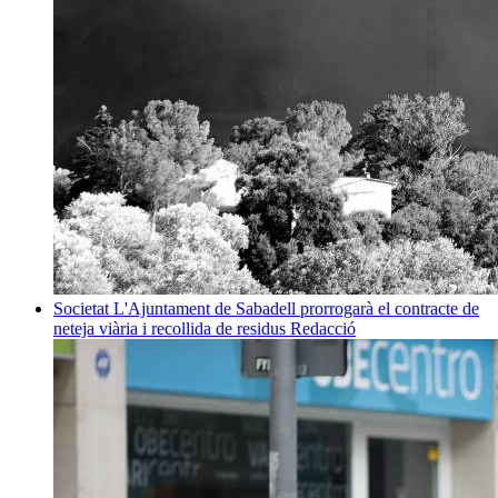
Societat
L'Ajuntament de Sabadell prorrogarà el contracte de
neteja viària i recollida de residus
Redacció