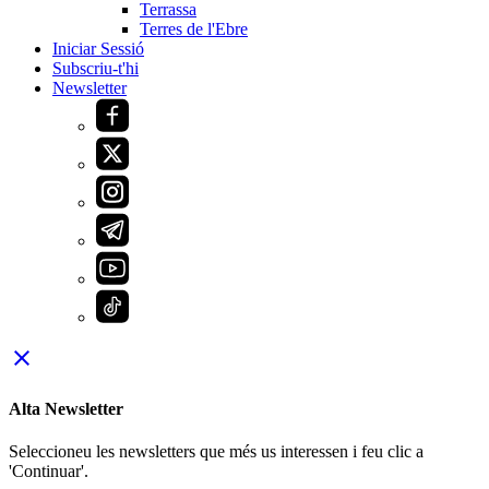
Terrassa
Terres de l'Ebre
Iniciar Sessió
Subscriu-t'hi
Newsletter
close
Alta Newsletter
Seleccioneu les newsletters que més us interessen i feu clic a
'Continuar'.