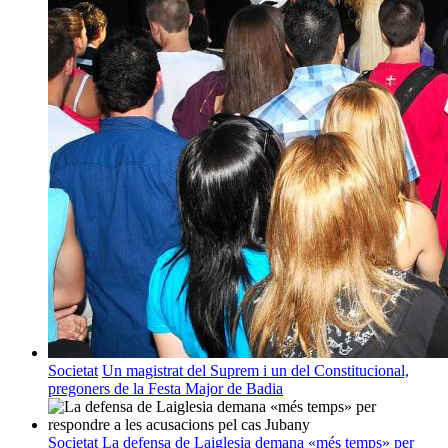
Societat
Un magistrat del Suprem i un del Constitucional,
pregoners de la Festa Major de Badia
Societat
La defensa de Laiglesia demana «més temps» per