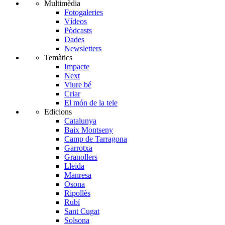
Multimèdia
Fotogaleries
Vídeos
Pòdcasts
Dades
Newsletters
Temàtics
Impacte
Next
Viure bé
Criar
El món de la tele
Edicions
Catalunya
Baix Montseny
Camp de Tarragona
Garrotxa
Granollers
Lleida
Manresa
Osona
Ripollès
Rubí
Sant Cugat
Solsona