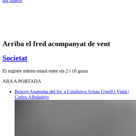
ara mateix
Arriba el fred acompanyat de vent
Societat
El registre mínim estarà entre els 2 i 10 graus
ARA A PORTADA
Boscos
Anatomia del foc a Catalunya
Arnau Urgell i Vidal |
Carlos Albaladejo