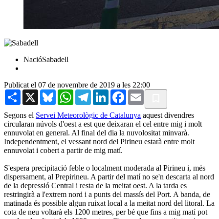
NacióSabadell
Publicat el 07 de novembre de 2019 a les 22:00
Share
X
Bluesky
WhatsApp
Telegram
LinkedIn
Facebook
Email
Segons el
Servei Meteorològic de Catalunya
aquest divendres
circularan núvols d'oest a est que deixaran el cel entre mig i molt
ennuvolat en general. Al final del dia la nuvolositat minvarà.
Independentment, el vessant nord del Pirineu estarà entre molt
ennuvolat i cobert a partir de mig matí.
S'espera precipitació feble o localment moderada al Pirineu i, més
dispersament, al Prepirineu. A partir del matí no se'n descarta al nord
de la depressió Central i resta de la meitat oest. A la tarda es
restringirà a l'extrem nord i a punts del massís del Port. A banda, de
matinada és possible algun ruixat local a la meitat nord del litoral. La
cota de neu voltarà els 1200 metres, per bé que fins a mig matí pot