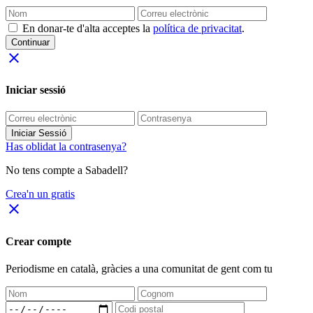
En donar-te d'alta acceptes la
política de privacitat
.
Continuar
close
Iniciar sessió
Iniciar Sessió
Has oblidat la contrasenya?
No tens compte a Sabadell?
Crea'n un gratis
close
Crear compte
Periodisme
en català
, gràcies a una comunitat de gent com tu