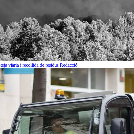
eja viària i recollida de residus
Redacció