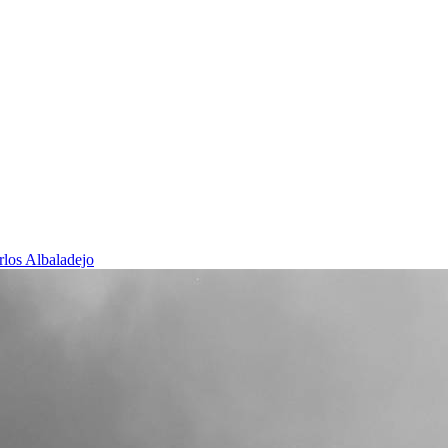
rlos Albaladejo