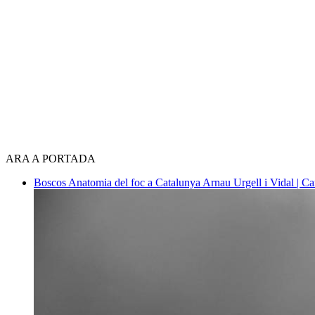
ARA A PORTADA
Boscos
Anatomia del foc a Catalunya
Arnau Urgell i Vidal | Ca