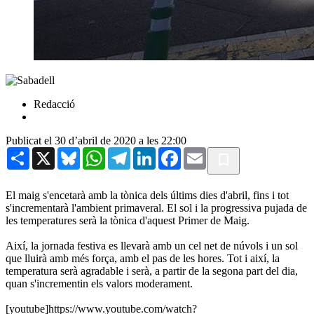
Redacció
Publicat el 30 d’abril de 2020 a les 22:00
Share
X
Bluesky
WhatsApp
Telegram
LinkedIn
Facebook
Email
El maig s'encetarà amb la tònica dels últims dies d'abril, fins i tot
s'incrementarà l'ambient primaveral. El sol i la progressiva pujada de
les temperatures serà la tònica d'aquest Primer de Maig.
Així, la jornada festiva es llevarà amb un cel net de núvols i un sol
que lluirà amb més força, amb el pas de les hores. Tot i així, la
temperatura serà agradable i serà, a partir de la segona part del dia,
quan s'incrementin els valors moderament.
[youtube]https://www.youtube.com/watch?