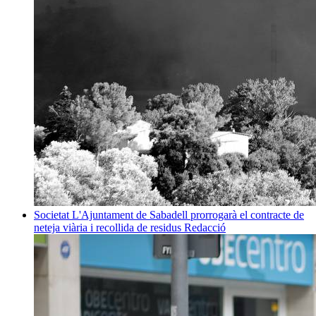
Societat
L'Ajuntament de Sabadell prorrogarà el contracte de
neteja viària i recollida de residus
Redacció