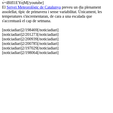
v=iBlfI1EYojM[/youtube]
El
Servei Meteorològic de Catalunya
preveu un dia plenament
assolellat, típic de primavera i sense variabilitat. Únicament, les
temperatures s'incrementaran, de cara a una escalada que
s'accentuarà el cap de setmana.
[noticiadiari]2/198469[/noticiadiari]
​[noticiadiari]2/201273[/noticiadiari]
​[noticiadiari]2/200939[/noticiadiari]
[noticiadiari]2/200785[/noticiadiari]
[noticiadiari]2/197029[/noticiadiari]
[noticiadiari]2/198064[/noticiadiari]