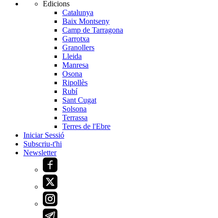
Edicions
Catalunya
Baix Montseny
Camp de Tarragona
Garrotxa
Granollers
Lleida
Manresa
Osona
Ripollès
Rubí
Sant Cugat
Solsona
Terrassa
Terres de l'Ebre
Iniciar Sessió
Subscriu-t'hi
Newsletter