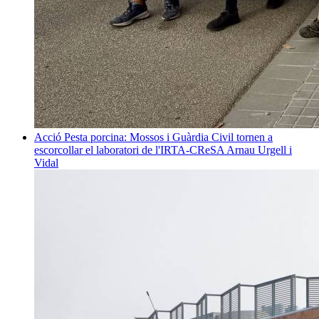
Acció
Pesta porcina: Mossos i Guàrdia Civil tornen a
escorcollar el laboratori de l'IRTA-CReSA
Arnau Urgell i
Vidal