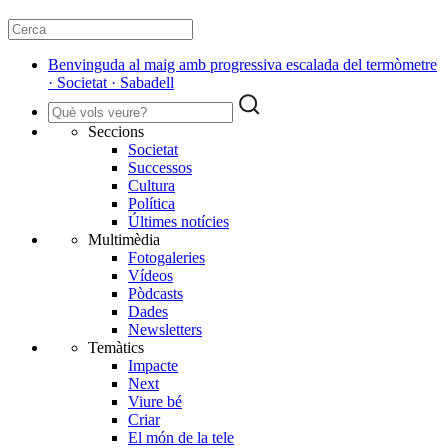
Benvinguda al maig amb progressiva escalada del termòmetre
· Societat · Sabadell
Seccions
Societat
Successos
Cultura
Política
Últimes notícies
Multimèdia
Fotogaleries
Vídeos
Pòdcasts
Dades
Newsletters
Temàtics
Impacte
Next
Viure bé
Criar
El món de la tele