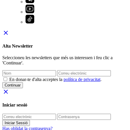
close
Alta Newsletter
Seleccioneu les newsletters que més us interessen i feu clic a
'Continuar'.
En donar-te d'alta acceptes la
política de privacitat
.
Continuar
close
Iniciar sessió
Iniciar Sessió
Has oblidat la contrasenya?