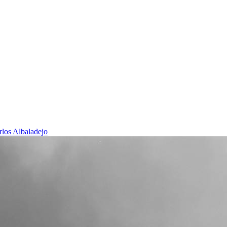
rlos Albaladejo