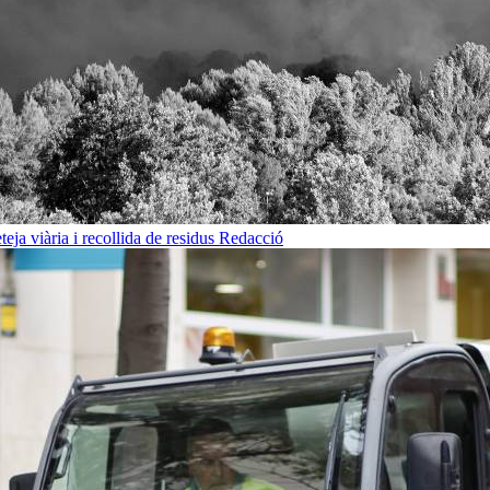
eja viària i recollida de residus
Redacció