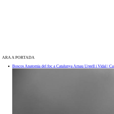
ARA A PORTADA
Boscos
Anatomia del foc a Catalunya
Arnau Urgell i Vidal | Ca