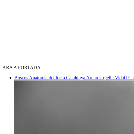
ARA A PORTADA
Boscos
Anatomia del foc a Catalunya
Arnau Urgell i Vidal | Ca