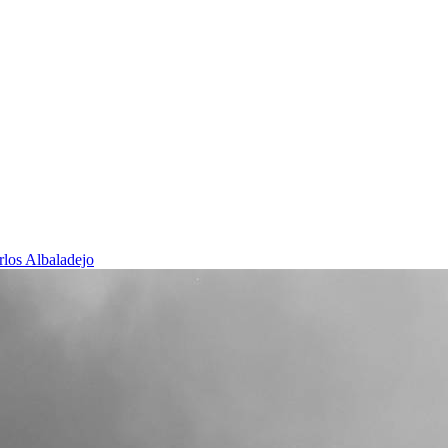
rlos Albaladejo