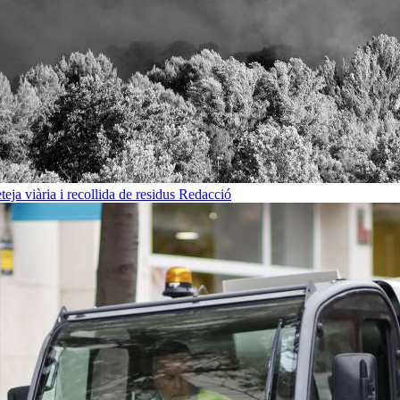
eja viària i recollida de residus
Redacció