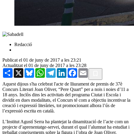
Redacció
Publicat el 01 de juny de 2017 a les 23:21
Actualitzat el 01 de juny de 2017 a les 23:28
Share
X
Bluesky
WhatsApp
Telegram
LinkedIn
Facebook
Email
Aquest dijous s'ha celebrat l'acte de lliurament de premis de 37è
Concurs Literari Joan Oliver, “Pere Quart” per a nois i noies d’11 a
18 anys. Inclòs dins les activitats del programa Ciutat i Escola i
dividit en dues modalitats, el Concurs té com a objectiu incentivar la
creació i expressió literàries, tot promocionant alhora l’ús de
l’expressió escrita en català.
L’Institut Agustí Serra ha plantejat la dinamització de l’acte com un
projecte d’aprenentatge-servei, durant el qual l’alumnat ha estudiat i
treballat coneixements sobre la figura i l’obra de Joan Oliver.