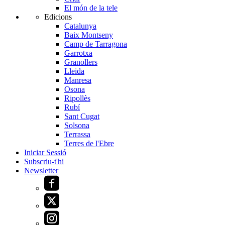
El món de la tele
Edicions
Catalunya
Baix Montseny
Camp de Tarragona
Garrotxa
Granollers
Lleida
Manresa
Osona
Ripollès
Rubí
Sant Cugat
Solsona
Terrassa
Terres de l'Ebre
Iniciar Sessió
Subscriu-t'hi
Newsletter