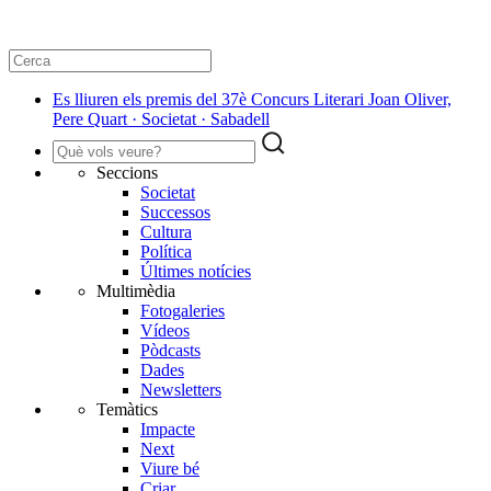
Es lliuren els premis del 37è Concurs Literari Joan Oliver,
Pere Quart · Societat · Sabadell
Seccions
Societat
Successos
Cultura
Política
Últimes notícies
Multimèdia
Fotogaleries
Vídeos
Pòdcasts
Dades
Newsletters
Temàtics
Impacte
Next
Viure bé
Criar