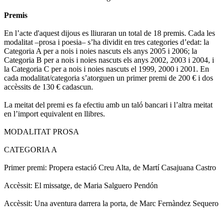
Premis
En l’acte d'aquest dijous es lliuraran un total de 18 premis. Cada les
modalitat –prosa i poesia– s’ha dividit en tres categories d’edat: la
Categoria A per a nois i noies nascuts els anys 2005 i 2006; la
Categoria B per a nois i noies nascuts els anys 2002, 2003 i 2004, i
la Categoria C per a nois i noies nascuts el 1999, 2000 i 2001. En
cada modalitat/categoria s’atorguen un primer premi de 200 € i dos
accèssits de 130 € cadascun.
La meitat del premi es fa efectiu amb un taló bancari i l’altra meitat
en l’import equivalent en llibres.
MODALITAT PROSA
CATEGORIA A
Primer premi: Propera estació Creu Alta, de Martí Casajuana Castro
Accèssit: El missatge, de Maria Salguero Pendón
Accèssit: Una aventura darrera la porta, de Marc Fernàndez Sequero