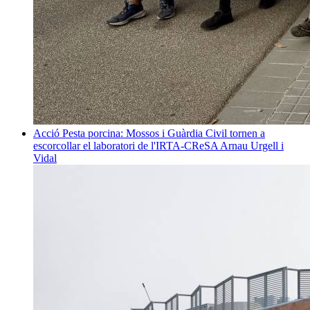
Acció
Pesta porcina: Mossos i Guàrdia Civil tornen a
escorcollar el laboratori de l'IRTA-CReSA
Arnau Urgell i
Vidal