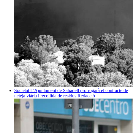
Societat
L'Ajuntament de Sabadell prorrogarà el contracte de
neteja viària i recollida de residus
Redacció