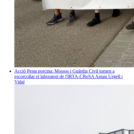
Acció
Pesta porcina: Mossos i Guàrdia Civil tornen a
escorcollar el laboratori de l'IRTA-CReSA
Arnau Urgell i
Vidal