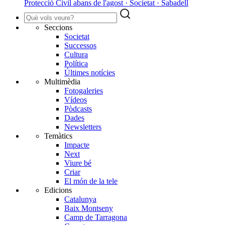
Protecció Civil abans de l'agost · Societat · Sabadell
Seccions
Societat
Successos
Cultura
Política
Últimes notícies
Multimèdia
Fotogaleries
Vídeos
Pòdcasts
Dades
Newsletters
Temàtics
Impacte
Next
Viure bé
Criar
El món de la tele
Edicions
Catalunya
Baix Montseny
Camp de Tarragona