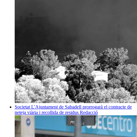
Societat
L'Ajuntament de Sabadell prorrogarà el contracte de
neteja viària i recollida de residus
Redacció