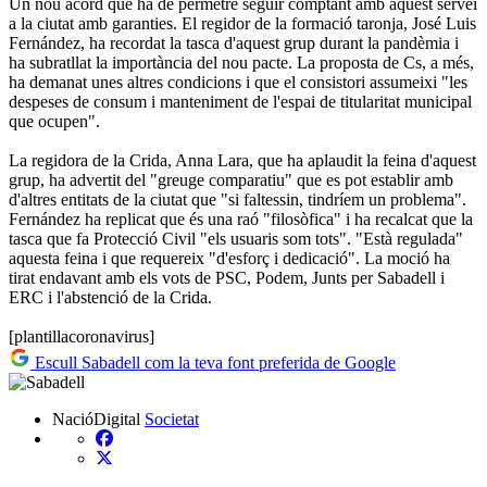
Un nou acord que ha de permetre seguir comptant amb aquest servei
a la ciutat amb garanties. El regidor de la formació taronja, José Luis
Fernández, ha recordat la tasca d'aquest grup durant la pandèmia i
ha subratllat la importància del nou pacte. La proposta de Cs, a més,
ha demanat unes altres condicions i que el consistori assumeixi "les
despeses de consum i manteniment de l'espai de titularitat municipal
que ocupen".
La regidora de la Crida, Anna Lara, que ha aplaudit la feina d'aquest
grup, ha advertit del "greuge comparatiu" que es pot establir amb
d'altres entitats de la ciutat que "si faltessin, tindríem un problema".
Fernández ha replicat que és una raó "filosòfica" i ha recalcat que la
tasca que fa Protecció Civil "els usuaris som tots". "Està regulada"
aquesta feina i que requereix "d'esforç i dedicació". La moció ha
tirat endavant amb els vots de PSC, Podem, Junts per Sabadell i
ERC i l'abstenció de la Crida.
[plantillacoronavirus]
Escull Sabadell com la teva font preferida de Google
NacióDigital
Societat