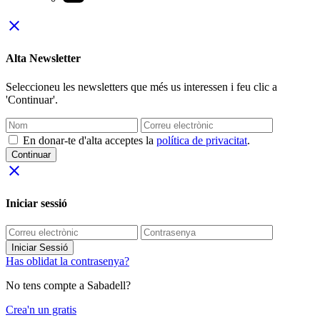
close
Alta Newsletter
Seleccioneu les newsletters que més us interessen i feu clic a
'Continuar'.
En donar-te d'alta acceptes la
política de privacitat
.
Continuar
close
Iniciar sessió
Iniciar Sessió
Has oblidat la contrasenya?
No tens compte a Sabadell?
Crea'n un gratis