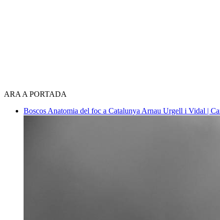
ARA A PORTADA
Boscos
Anatomia del foc a Catalunya
Arnau Urgell i Vidal | Ca