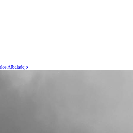
rlos Albaladejo