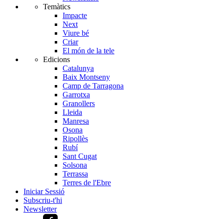
Temàtics
Impacte
Next
Viure bé
Criar
El món de la tele
Edicions
Catalunya
Baix Montseny
Camp de Tarragona
Garrotxa
Granollers
Lleida
Manresa
Osona
Ripollès
Rubí
Sant Cugat
Solsona
Terrassa
Terres de l'Ebre
Iniciar Sessió
Subscriu-t'hi
Newsletter