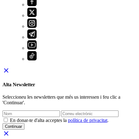
close
Alta Newsletter
Seleccioneu les newsletters que més us interessen i feu clic a
'Continuar'.
En donar-te d'alta acceptes la
política de privacitat
.
Continuar
close