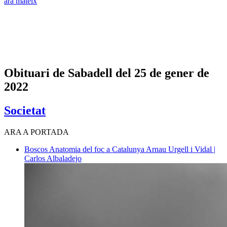
ara mateix
Obituari de Sabadell del 25 de gener de
2022
Societat
ARA A PORTADA
Boscos
Anatomia del foc a Catalunya
Arnau Urgell i Vidal |
Carlos Albaladejo