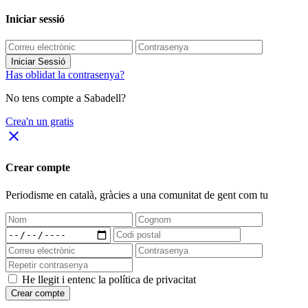
Iniciar sessió
Iniciar Sessió
Has oblidat la contrasenya?
No tens compte a Sabadell?
Crea'n un gratis
close
Crear compte
Periodisme
en català
, gràcies a una comunitat de gent com tu
He llegit i entenc la política de privacitat
Crear compte