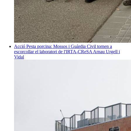
Acció
Pesta porcina: Mossos i Guàrdia Civil tornen a
escorcollar el laboratori de l'IRTA-CReSA
Arnau Urgell i
Vidal