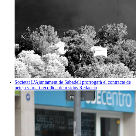
Societat
L'Ajuntament de Sabadell prorrogarà el contracte de
neteja viària i recollida de residus
Redacció