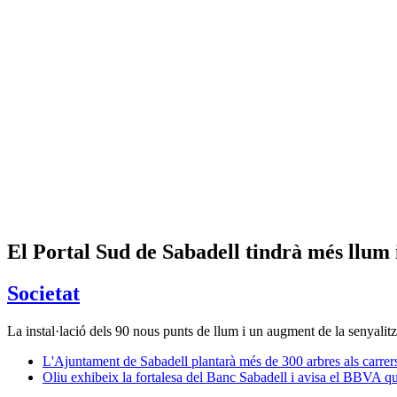
El Portal Sud de Sabadell tindrà més llum 
Societat
La instal·lació dels 90 nous punts de llum i un augment de la senyalitzac
L'Ajuntament de Sabadell plantarà més de 300 arbres als carrers 
Oliu exhibeix la fortalesa del Banc Sabadell i avisa el BBVA qu