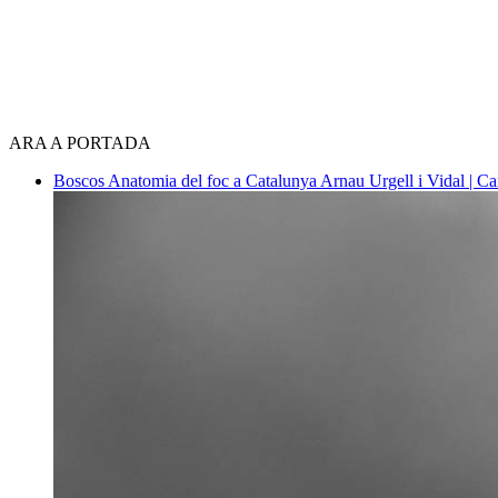
ARA A PORTADA
Boscos
Anatomia del foc a Catalunya
Arnau Urgell i Vidal | Ca