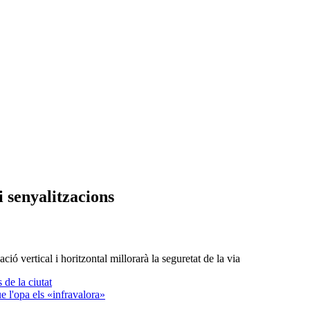
i senyalitzacions
ió vertical i horitzontal millorarà la seguretat de la via
de la ciutat
e l'opa els «infravalora»