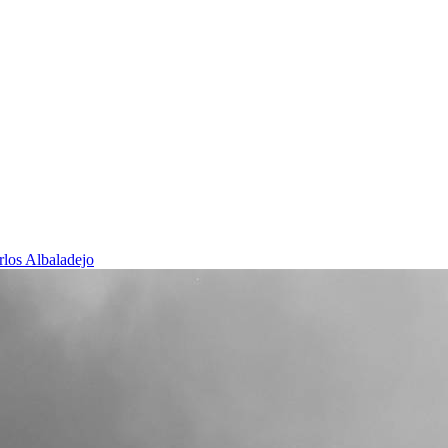
rlos Albaladejo