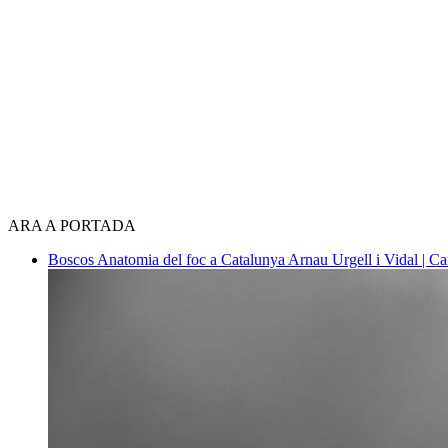
ARA A PORTADA
Boscos
Anatomia del foc a Catalunya
Arnau Urgell i Vidal | Ca