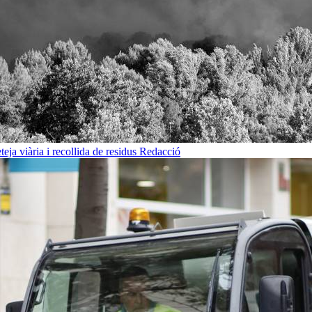
eja viària i recollida de residus
Redacció