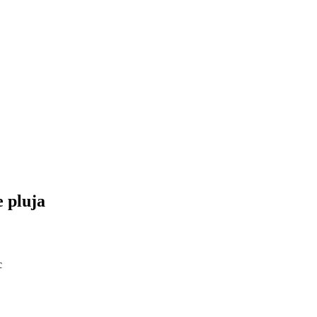
 pluja
c