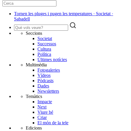
Tornen les pluges i pugen les temperatures · Societat ·
Sabadell
Seccions
Societat
Successos
Cultura
Política
Últimes notícies
Multimèdia
Fotogaleries
Vídeos
Pòdcasts
Dades
Newsletters
Temàtics
Impacte
Next
Viure bé
Criar
El món de la tele
Edicions