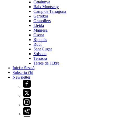
Catalunya
Baix Montseny
Camp de Tarragona
Garrotxa
Granollers
Lleida
Manresa
Osona
Ripollès
Rubí
Sant Cugat
Solsona
Terrassa
Terres de l'Ebre
Iniciar Sessió
Subscriu-t'hi
Newsletter