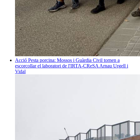
Acció
Pesta porcina: Mossos i Guàrdia Civil tornen a
escorcollar el laboratori de l'IRTA-CReSA
Arnau Urgell i
Vidal