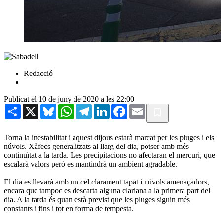
Redacció
Publicat el 10 de juny de 2020 a les 22:00
Share
X
Bluesky
WhatsApp
Telegram
LinkedIn
Facebook
Email
Torna la inestabilitat i aquest dijous estarà marcat per les pluges i els
núvols. Xàfecs generalitzats al llarg del dia, potser amb més
continuïtat a la tarda. Les precipitacions no afectaran el mercuri, que
escalarà valors però es mantindrà un ambient agradable.
El dia es llevarà amb un cel clarament tapat i núvols amenaçadors,
encara que tampoc es descarta alguna clariana a la primera part del
dia. A la tarda és quan està previst que les pluges siguin més
constants i fins i tot en forma de tempesta.