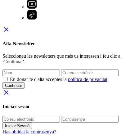
close
Alta Newsletter
Seleccioneu les newsletters que més us interessen i feu clic a
'Continuar'.
En donar-te d'alta acceptes la
política de privacitat
.
Continuar
close
Iniciar sessió
Iniciar Sessió
Has oblidat la contrasenya?