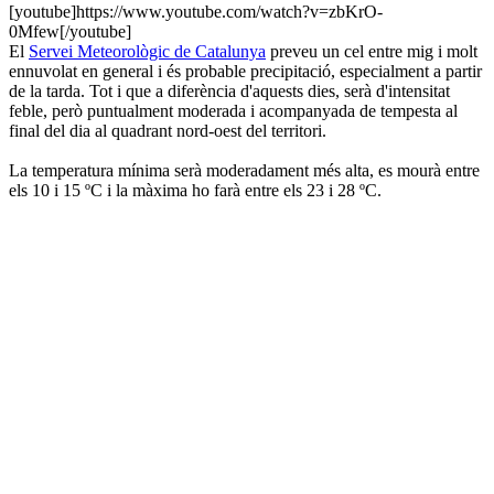
[youtube]https://www.youtube.com/watch?v=zbKrO-
0Mfew[/youtube]
El
Servei Meteorològic de Catalunya
preveu un cel entre mig i molt
ennuvolat en general i és probable precipitació, especialment a partir
de la tarda. Tot i que a diferència d'aquests dies, serà d'intensitat
feble, però puntualment moderada i acompanyada de tempesta al
final del dia al quadrant nord-oest del territori.
La temperatura mínima serà moderadament més alta, es mourà entre
els 10 i 15 ºC i la màxima ho farà entre els 23 i 28 ºC.