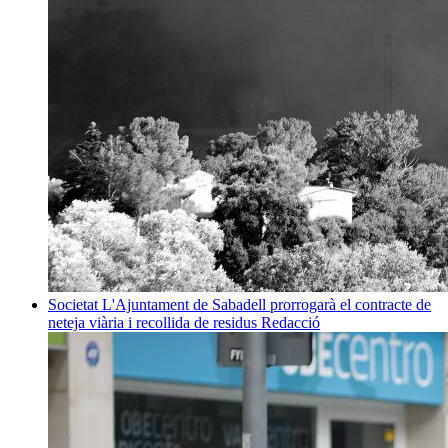
Societat
L'Ajuntament de Sabadell prorrogarà el contracte de
neteja viària i recollida de residus
Redacció