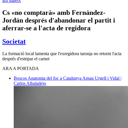
ara mateix
Cs «no comptarà» amb Fernández-
Jordán després d'abandonar el partit i
aferrar-se a l'acta de regidora
Societat
La formació local lamenta que l'exregidora taronja no retorni l'acta
després d'estripar el carnet
ARA A PORTADA
Boscos
Anatomia del foc a Catalunya
Arnau Urgell i Vidal |
Carlos Albaladejo