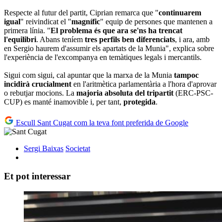
Respecte al futur del partit, Ciprian remarca que "
continuarem
igual
" reivindicat el "
magnífic
" equip de persones que mantenen a
primera línia. "
El problema és que ara se'ns ha trencat
l'equilibri
. Abans teníem
tres perfils ben diferenciats
, i ara, amb
en Sergio haurem d'assumir els apartats de la Munia", explica sobre
l'experiència de l'excompanya en temàtiques legals i mercantils.
Sigui com sigui, cal apuntar que la marxa de la Munia
tampoc
incidirà crucialment
en l'aritmètica parlamentària a l'hora d'aprovar
o rebutjar mocions. La
majoria absoluta del tripartit
(ERC-PSC-
CUP) es manté inamovible i, per tant,
protegida
.
Escull Sant Cugat com la teva font preferida de Google
Sergi Baixas
Societat
Et pot interessar