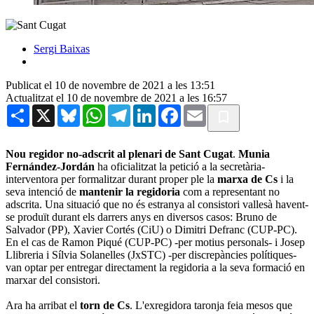
Sergi Baixas
Publicat el 10 de novembre de 2021 a les 13:51
Actualitzat el 10 de novembre de 2021 a les 16:57
Share
X
Bluesky
WhatsApp
Telegram
LinkedIn
Facebook
Email
Nou regidor no-adscrit al plenari de Sant Cugat
.
Munia
Fernández-Jordán
ha oficialitzat la petició a la secretària-
interventora per formalitzar durant proper ple la
marxa de Cs
i la
seva intenció de
mantenir la regidoria
com a representant no
adscrita. Una situació que no és estranya al consistori vallesà havent-
se produït durant els darrers anys en diversos casos: Bruno de
Salvador (PP), Xavier Cortés (CiU) o Dimitri Defranc (CUP-PC).
En el cas de Ramon Piqué (CUP-PC) -per motius personals- i Josep
Llibreria i Sílvia Solanelles (JxSTC) -per discrepàncies polítiques-
van optar per entregar directament la regidoria a la seva formació en
marxar del consistori.
Ara ha arribat el
torn de Cs
. L'exregidora taronja feia mesos que