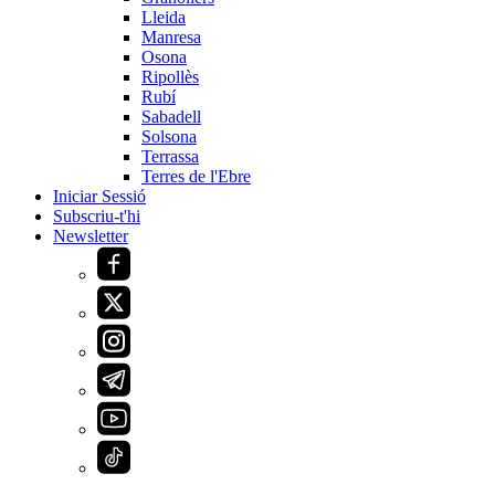
Lleida
Manresa
Osona
Ripollès
Rubí
Sabadell
Solsona
Terrassa
Terres de l'Ebre
Iniciar Sessió
Subscriu-t'hi
Newsletter