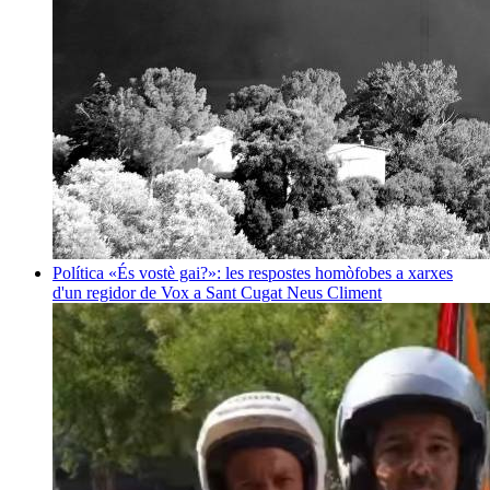
Política
«És vostè gai?»: les respostes homòfobes a xarxes
d'un regidor de Vox a Sant Cugat
Neus Climent