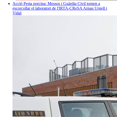
Acció
Pesta porcina: Mossos i Guàrdia Civil tornen a
escorcollar el laboratori de l'IRTA-CReSA
Arnau Urgell i
Vidal