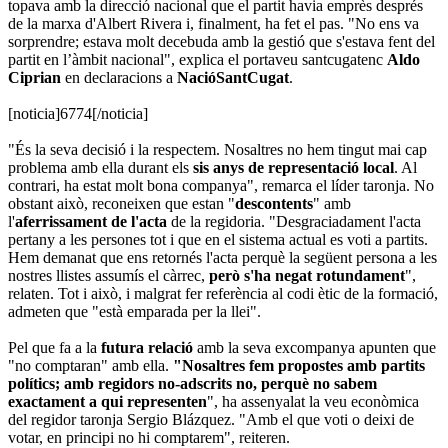
topava amb la direcció nacional que el partit havia emprès després
de la marxa d'Albert Rivera i, finalment, ha fet el pas. "No ens va
sorprendre; estava molt decebuda amb la gestió que s'estava fent del
partit en l’àmbit nacional", explica el portaveu santcugatenc
Aldo
Ciprian
en declaracions a
NacióSantCugat
.
[noticia]6774[/noticia]
"És la seva decisió i la respectem. Nosaltres no hem tingut mai cap
problema amb ella durant els
sis anys de representació local
. Al
contrari, ha estat molt bona companya", remarca el líder taronja. No
obstant això, reconeixen que estan "
descontents
" amb
l'
aferrissament
de l'acta
de la regidoria. "Desgraciadament l'acta
pertany a les persones tot i que en el sistema actual es voti a partits.
Hem demanat que ens retornés l'acta perquè la següent persona a les
nostres llistes assumís el càrrec,
però s'ha negat rotundament
",
relaten. Tot i això, i malgrat fer referència al codi ètic de la formació,
admeten que "està emparada per la llei".
Pel que fa a la
futura relació
amb la seva excompanya apunten que
"no comptaran" amb ella.
"Nosaltres fem propostes amb partits
polítics; amb regidors no-adscrits no, perquè no sabem
exactament a qui representen
", ha assenyalat la veu econòmica
del regidor taronja Sergio Blázquez. "Amb el que voti o deixi de
votar, en principi no hi comptarem", reiteren.