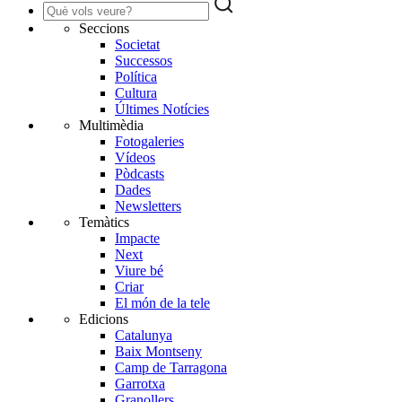
Seccions
Societat
Successos
Política
Cultura
Últimes Notícies
Multimèdia
Fotogaleries
Vídeos
Pòdcasts
Dades
Newsletters
Temàtics
Impacte
Next
Viure bé
Criar
El món de la tele
Edicions
Catalunya
Baix Montseny
Camp de Tarragona
Garrotxa
Granollers