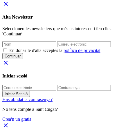
close
Alta Newsletter
Seleccioneu les newsletters que més us interessen i feu clic a
'Continuar'.
En donar-te d'alta acceptes la
política de privacitat
.
Continuar
close
Iniciar sessió
Iniciar Sessió
Has oblidat la contrasenya?
No tens compte a Sant Cugat?
Crea'n un gratis
close