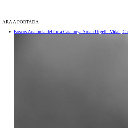
ARA A PORTADA
Boscos
Anatomia del foc a Catalunya
Arnau Urgell i Vidal | Ca