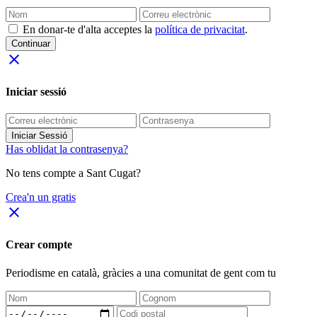
En donar-te d'alta acceptes la
política de privacitat
.
Continuar
close
Iniciar sessió
Iniciar Sessió
Has oblidat la contrasenya?
No tens compte a Sant Cugat?
Crea'n un gratis
close
Crear compte
Periodisme
en català
, gràcies a una comunitat de gent com tu