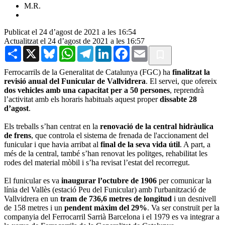
M.R.
Publicat el 24 d’agost de 2021 a les 16:54
Actualitzat el 24 d’agost de 2021 a les 16:57
Share
X
Bluesky
WhatsApp
Telegram
LinkedIn
Facebook
Email
Ferrocarrils de la Generalitat de Catalunya (FGC) ha
finalitzat la
revisió anual del Funicular de Vallvidrera
. El servei, que ofereix
dos vehicles amb una capacitat per a 50 persones
, reprendrà
l’activitat amb els horaris habituals aquest proper
dissabte 28
d’agost
.
Els treballs s’han centrat en la
renovació de la central hidràulica
de frens
, que controla el sistema de frenada de l'accionament del
funicular i que havia arribat al
final de la seva vida útil
. A part, a
més de la central, també s’han renovat les politges, rehabilitat les
rodes del material mòbil i s’ha revisat l’estat del recorregut.
El funicular es va
inaugurar l’octubre de 1906
per comunicar la
línia del Vallès (estació Peu del Funicular) amb l'urbanització de
Vallvidrera en un
tram de 736,6 metres de longitud
i un desnivell
de 158 metres i un
pendent màxim del 29%
. Va ser construït per la
companyia del Ferrocarril Sarrià Barcelona i el 1979 es va integrar a