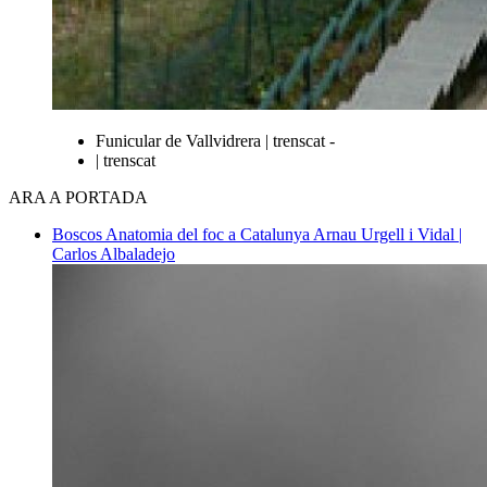
Funicular de Vallvidrera | trenscat -
| trenscat
ARA A PORTADA
Boscos
Anatomia del foc a Catalunya
Arnau Urgell i Vidal |
Carlos Albaladejo