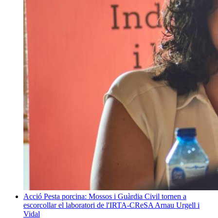
Acció
Pesta porcina: Mossos i Guàrdia Civil tornen a
escorcollar el laboratori de l'IRTA-CReSA
Arnau Urgell i
Vidal