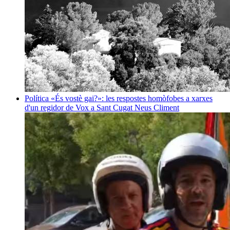
Política
«És vostè gai?»: les respostes homòfobes a xarxes
d'un regidor de Vox a Sant Cugat
Neus Climent