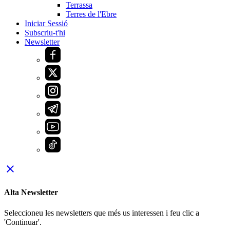
Terrassa
Terres de l'Ebre
Iniciar Sessió
Subscriu-t'hi
Newsletter
close
Alta Newsletter
Seleccioneu les newsletters que més us interessen i feu clic a
'Continuar'.