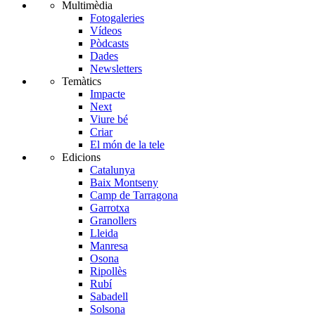
Multimèdia
Fotogaleries
Vídeos
Pòdcasts
Dades
Newsletters
Temàtics
Impacte
Next
Viure bé
Criar
El món de la tele
Edicions
Catalunya
Baix Montseny
Camp de Tarragona
Garrotxa
Granollers
Lleida
Manresa
Osona
Ripollès
Rubí
Sabadell
Solsona