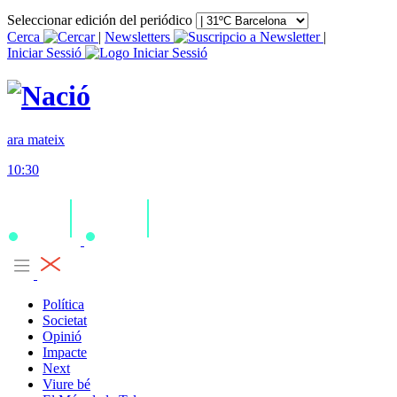
Seleccionar edición del periódico
Cerca
|
Newsletters
|
Iniciar Sessió
ara mateix
10:30
Política
Societat
Opinió
Impacte
Next
Viure bé