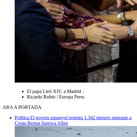
El papa Lleó XIV, a Madrid -
Ricardo Rubio / Europa Press
ARA A PORTADA
Política
El govern espanyol registra 1.342 menors migrants a
Ceuta
Bernat Surroca Albet