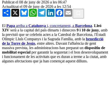
Publicat el 08 de juny de 2026 a les 06:47
Actualitzat el 09 de juny de 2026 a les 12:54
Share
X
Bluesky
WhatsApp
Telegram
LinkedIn
Facebook
Email
El
Papa
arriba a
Catalunya
i, concretament, a
Barcelona
.
Lleó
XIV
serà a la capital del país dimarts i dimecres
9 i 10 de juny
, amb
la previsió que se celebrin actes a la Catedral de Barcelona, l'Estadi
Olímpic Lluís Companys i la Sagrada Família, amb la
benedicció
de la Torre de Jesús
, entre altres. Davant l'afluència de gent
massiva prevista, les administracions han preparat un
dispositiu de
mobilitat especial
per garantir la seguretat i el bon desenvolupament
i funcionament de les activitats que es duran a terme a la ciutat, amb
algunes afectacions que ja han començat aquest dilluns.