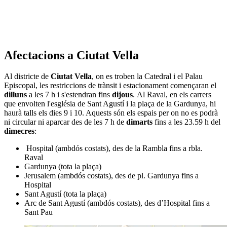
Afectacions a Ciutat Vella
Al districte de
Ciutat Vella
, on es troben la Catedral i el Palau
Episcopal, les restriccions de trànsit i estacionament començaran el
dilluns
a les 7 h i s'estendran fins
dijous
. Al Raval, en els carrers
que envolten l'església de Sant Agustí i la plaça de la Gardunya, hi
haurà talls els dies 9 i 10. Aquests són els espais per on no es podrà
ni circular ni aparcar des de les 7 h de
dimarts
fins a les 23.59 h del
dimecres
:
Hospital (ambdós costats), des de la Rambla fins a rbla.
Raval
Gardunya (tota la plaça)
Jerusalem (ambdós costats), des de pl. Gardunya fins a
Hospital
Sant Agustí (tota la plaça)
Arc de Sant Agustí (ambdós costats), des d’Hospital fins a
Sant Pau