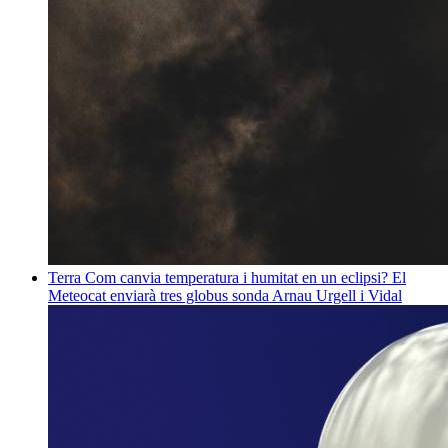
Terra
Com canvia temperatura i humitat en un eclipsi? El
Meteocat enviarà tres globus sonda
Arnau Urgell i Vidal