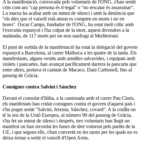
A la manifestació, convocada pels voluntaris de l'ONG, s'han sentit
crits com ara ''cap persona és il·legal'' o ''no rescatar és assassinar''.
La marxa ha acabat amb un minut de silenci i amb la denúncia que
''els dies que el vaixell està aturat es compten en morts i no en
hores''. Òscar Camps, fundador de l'ONG, ha estat molt crític amb
l'executiu espanyol i l'ha culpat de la mort, aquest divendres a la
matinada, de 117 morts per un nou naufragi al Mediterrani.
El punt de sortida de la manifestació ha estat la delegació del govern
espanyol a Barcelona, al carrer Mallorca a les quatre de la tarda. Els
manifestants, alguns vestits amb armilles salvavides, i equipats amb
xiulets i pancartes, han avançat pacíficament darrera la pancarta que
entre altres, portava el cantant de Macaco, Dani Carbonell, fins al
passeig de Gràcia.
Consignes contra Salvini i Sánchez
Davant el consolat d'Itàlia, a la cantonada amb el carrer Pau Claris,
els manifestats han cridat consignes contra el govern d'aquest país i
s'ha pogut sentir ''Salvini, feixista, Sánchez, covard''. A la cruïlla on
té la seu de la Unió Europea, al número 90 del passeig de Gràcia,
s'ha fet un minut de silenci i després, tres voluntaris han llegit un
manifest on han recordat les bases de dret vulnerat pels partits de la
UE, i que segons ells, s'han convertit en les raons per les quals no es
deixa tornar a sortir el vaixell d'Open Arms.