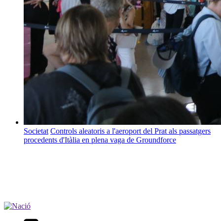
Societat
Controls aleatoris a l'aeroport del Prat als passatgers
procedents d'Itàlia en plena vaga de Groundforce