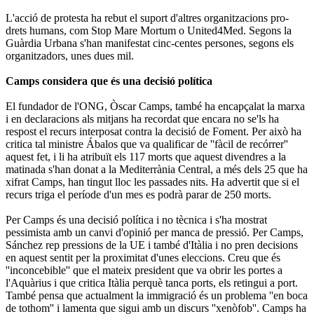
L'acció de protesta ha rebut el suport d'altres organitzacions pro-
drets humans, com Stop Mare Mortum o United4Med. Segons la
Guàrdia Urbana s'han manifestat cinc-centes persones, segons els
organitzadors, unes dues mil.
Camps considera que és una decisió política
El fundador de l'ONG, Òscar Camps, també ha encapçalat la marxa
i en declaracions als mitjans ha recordat que encara no se'ls ha
respost el recurs interposat contra la decisió de Foment. Per això ha
critica tal ministre Ábalos que va qualificar de ''fàcil de recórrer''
aquest fet, i li ha atribuït els 117 morts que aquest divendres a la
matinada s'han donat a la Mediterrània Central, a més dels 25 que ha
xifrat Camps, han tingut lloc les passades nits. Ha advertit que si el
recurs triga el període d'un mes es podrà parar de 250 morts.
Per Camps és una decisió política i no tècnica i s'ha mostrat
pessimista amb un canvi d'opinió per manca de pressió. Per Camps,
Sánchez rep pressions de la UE i també d'Itàlia i no pren decisions
en aquest sentit per la proximitat d'unes eleccions. Creu que és
''inconcebible'' que el mateix president que va obrir les portes a
l'Aquàrius i que critica Itàlia perquè tanca ports, els retingui a port.
També pensa que actualment la immigració és un problema ''en boca
de tothom'' i lamenta que sigui amb un discurs ''xenòfob''. Camps ha