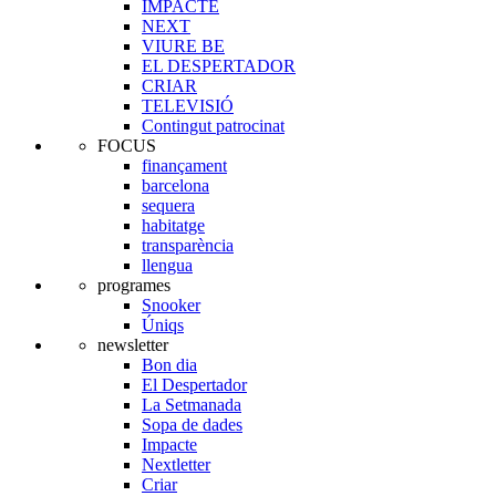
IMPACTE
NEXT
VIURE BE
EL DESPERTADOR
CRIAR
TELEVISIÓ
Contingut patrocinat
FOCUS
finançament
barcelona
sequera
habitatge
transparència
llengua
programes
Snooker
Úniqs
newsletter
Bon dia
El Despertador
La Setmanada
Sopa de dades
Impacte
Nextletter
Criar