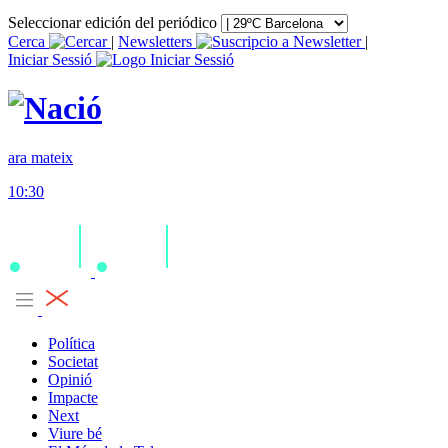
Seleccionar edición del periódico
Cerca
|
Newsletters
|
Iniciar Sessió
ara mateix
10:30
Política
Societat
Opinió
Impacte
Next
Viure bé