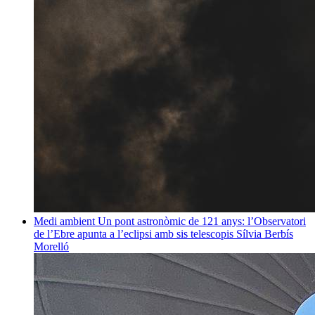
Medi ambient
Un pont astronòmic de 121 anys: l’Observatori
de l’Ebre apunta a l’eclipsi amb sis telescopis
Sílvia Berbís
Morelló