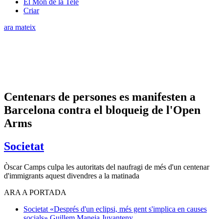
El Món de la Tele
Criar
ara mateix
Centenars de persones es manifesten a
Barcelona contra el bloqueig de l'Open
Arms
Societat
Òscar Camps culpa les autoritats del naufragi de més d'un centenar
d'immigrants aquest divendres a la matinada
ARA A PORTADA
Societat
«Després d'un eclipsi, més gent s'implica en causes
socials»
Guillem Maneja Juvanteny