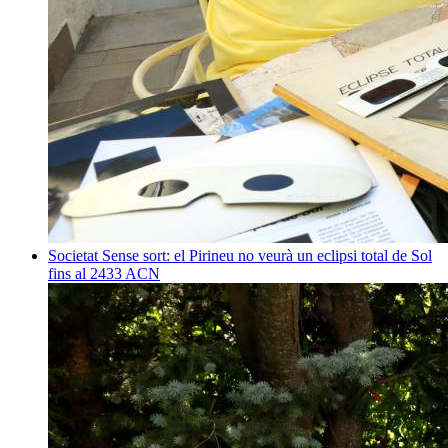
Societat
Sense sort: el Pirineu no veurà un eclipsi total de Sol
fins al 2433
ACN