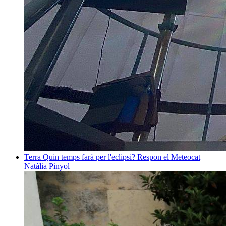
Terra
Quin temps farà per l'eclipsi? Respon el Meteocat
Natàlia Pinyol