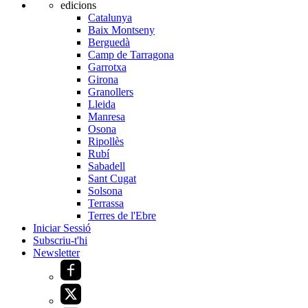
edicions
Catalunya
Baix Montseny
Berguedà
Camp de Tarragona
Garrotxa
Girona
Granollers
Lleida
Manresa
Osona
Ripollès
Rubí
Sabadell
Sant Cugat
Solsona
Terrassa
Terres de l'Ebre
Iniciar Sessió
Subscriu-t'hi
Newsletter