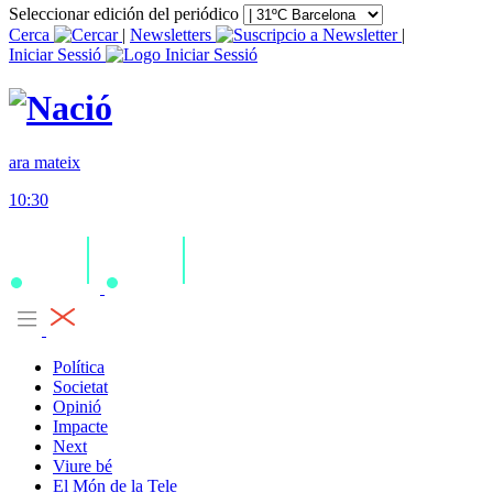
Seleccionar edición del periódico
Cerca
|
Newsletters
|
Iniciar Sessió
ara mateix
10:30
Política
Societat
Opinió
Impacte
Next
Viure bé
El Món de la Tele