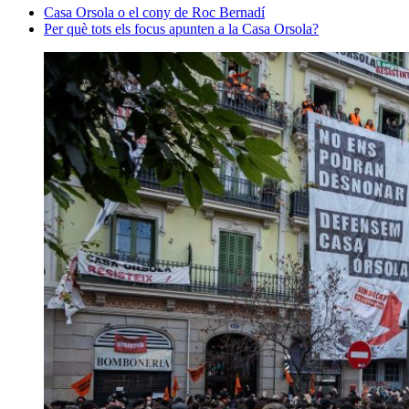
Casa Orsola o el cony de Roc Bernadí
Per què tots els focus apunten a la Casa Orsola?