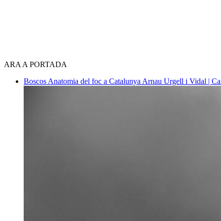
ARA A PORTADA
Boscos
Anatomia del foc a Catalunya
Arnau Urgell i Vidal | Ca