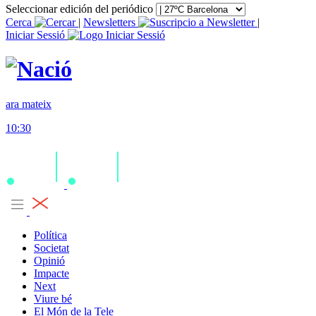
Seleccionar edición del periódico
Cerca
|
Newsletters
|
Iniciar Sessió
ara mateix
10:30
Política
Societat
Opinió
Impacte
Next
Viure bé
El Món de la Tele