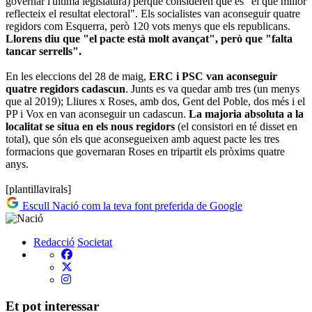
governar l'última legislatura) perquè consideren que és "el que millor
reflecteix el resultat electoral". Els socialistes van aconseguir quatre
regidors com Esquerra, però 120 vots menys que els republicans.
Llorens diu que "el pacte està molt avançat", però que "falta
tancar serrells".
En les eleccions del 28 de maig,
ERC i PSC van aconseguir
quatre regidors cadascun
. Junts es va quedar amb tres (un menys
que al 2019); Lliures x Roses, amb dos, Gent del Poble, dos més i el
PP i Vox en van aconseguir un cadascun.
La majoria absoluta a la
localitat se situa en els nous regidors
(el consistori en té disset en
total), que són els que aconsegueixen amb aquest pacte les tres
formacions que governaran Roses en tripartit els pròxims quatre
anys.
[plantillavirals]
Escull Nació com la teva font preferida de Google
Redacció
Societat
Et pot interessar