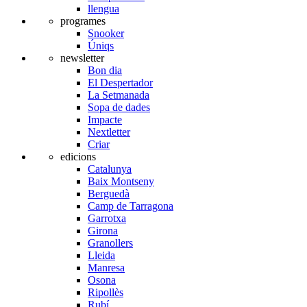
llengua
programes
Snooker
Úniqs
newsletter
Bon dia
El Despertador
La Setmanada
Sopa de dades
Impacte
Nextletter
Criar
edicions
Catalunya
Baix Montseny
Berguedà
Camp de Tarragona
Garrotxa
Girona
Granollers
Lleida
Manresa
Osona
Ripollès
Rubí