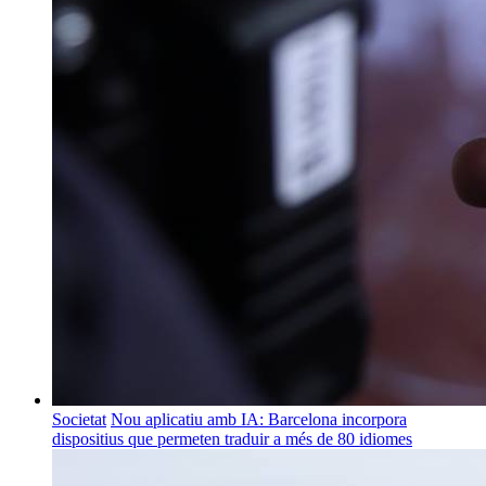
Societat
Nou aplicatiu amb IA: Barcelona incorpora
dispositius que permeten traduir a més de 80 idiomes