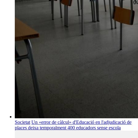
Societat
Un «error de càlcul» d'Educació en l'adjudicació de
places deixa temporalment 400 educadors sense escola