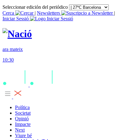
Seleccionar edición del periódico
Cerca
|
Newsletters
|
Iniciar Sessió
ara mateix
10:30
Política
Societat
Opinió
Impacte
Next
Viure bé