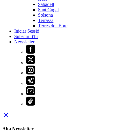
Sabadell
Sant Cugat
Solsona
Terrassa
Terres de l'Ebre
Iniciar Sessió
Subscriu-t'hi
Newsletter
close
Alta Newsletter