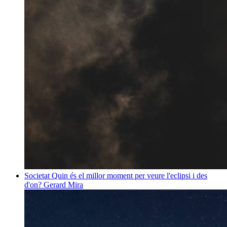
Societat
Quin és el millor moment per veure l'eclipsi i des
d'on?
Gerard Mira