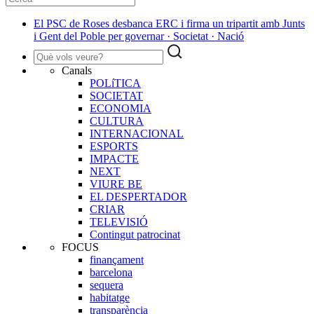
El PSC de Roses desbanca ERC i firma un tripartit amb Junts
i Gent del Poble per governar · Societat · Nació
Canals
POLíTICA
SOCIETAT
ECONOMIA
CULTURA
INTERNACIONAL
ESPORTS
IMPACTE
NEXT
VIURE BE
EL DESPERTADOR
CRIAR
TELEVISIÓ
Contingut patrocinat
FOCUS
finançament
barcelona
sequera
habitatge
transparència