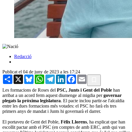
Redacció
Publicat el 04 de juny de 2023 a les 17:24
Share
X
Bluesky
WhatsApp
Telegram
LinkedIn
Facebook
Email
Les formacions de Roses del
PSC, Junts i Gent del Poble
han
arribat a un acord ferm aquest diumenge al migdia per
governar
plegats la pròxima legislatura
. El pacte inclou partir-se l'alcaldia
entre les dues formacions més votades: el PSC ho farà els tres
primers anys de mandat i Junts hi governarà el darrer.
El portaveu de Gent del Poble,
Fèlix Llorens
, ha explicat que han
escollit pactar amb el PSC (en comptes de amb ERC, amb qui van