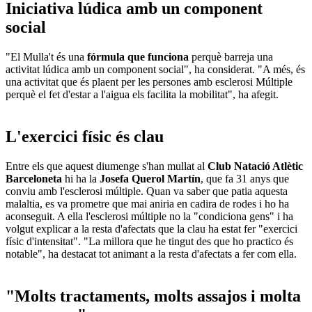
Iniciativa lúdica amb un component
social
"El Mulla't és una
fórmula que funciona
perquè barreja una
activitat lúdica amb un component social", ha considerat. "A més, és
una activitat que és plaent per les persones amb esclerosi Múltiple
perquè el fet d'estar a l'aigua els facilita la mobilitat", ha afegit.
L'exercici físic és clau
Entre els que aquest diumenge s'han mullat al
Club Natació Atlètic
Barceloneta
hi ha la
Josefa Querol Martín
, que fa 31 anys que
conviu amb l'esclerosi múltiple. Quan va saber que patia aquesta
malaltia, es va prometre que mai aniria en cadira de rodes i ho ha
aconseguit. A ella l'esclerosi múltiple no la "condiciona gens" i ha
volgut explicar a la resta d'afectats que la clau ha estat fer "exercici
físic d'intensitat". "La millora que he tingut des que ho practico és
notable", ha destacat tot animant a la resta d'afectats a fer com ella.
"Molts tractaments, molts assajos i molta