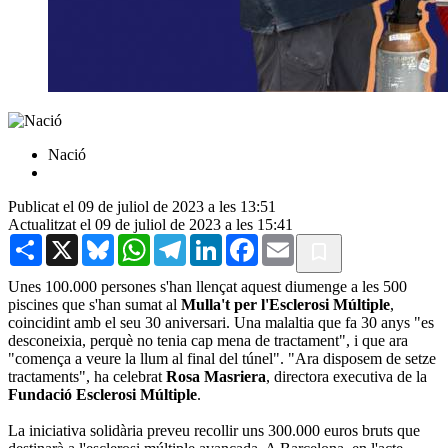
Nació
Publicat el 09 de juliol de 2023 a les 13:51
Actualitzat el 09 de juliol de 2023 a les 15:41
Share
X
Bluesky
WhatsApp
Telegram
LinkedIn
Facebook
Email
Unes 100.000 persones s'han llençat aquest diumenge a les 500
piscines que s'han sumat al
Mulla't per l'Esclerosi Múltiple
,
coincidint amb el seu 30 aniversari. Una malaltia que fa 30 anys "es
desconeixia, perquè no tenia cap mena de tractament", i que ara
"comença a veure la llum al final del túnel". "Ara disposem de setze
tractaments", ha celebrat
Rosa Masriera
, directora executiva de la
Fundació Esclerosi Múltiple
.
La iniciativa solidària preveu recollir uns 300.000 euros bruts que