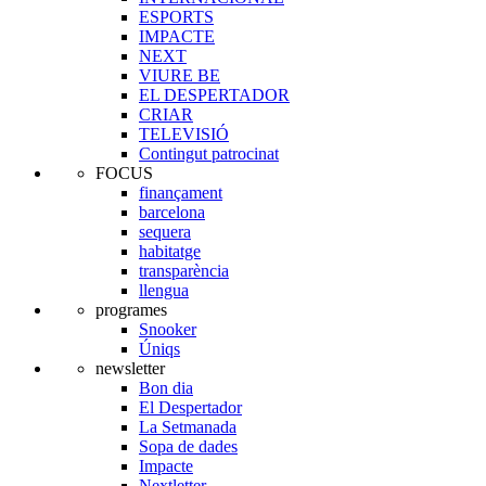
ESPORTS
IMPACTE
NEXT
VIURE BE
EL DESPERTADOR
CRIAR
TELEVISIÓ
Contingut patrocinat
FOCUS
finançament
barcelona
sequera
habitatge
transparència
llengua
programes
Snooker
Úniqs
newsletter
Bon dia
El Despertador
La Setmanada
Sopa de dades
Impacte
Nextletter