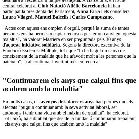
destinarà a l'esclerosi múltiple avançada. A Barcelona, en l'acte
central celebrat al
Club Natació Atlètic Barceloneta
hi han
participat la presidenta del Parlament,
Anna Erra
i els consellers
Laura Vilagrà
,
Manuel Balcells
i
Carles Campuzano
.
"Actes com aquest ens omplen d'orgull, perquè la suma de tantes
persones ens ha permès recaptar recursos per fer un canvi en aquesta
malaltia", ha valorat Masriera en ser preguntada pels 30 anys
d'aquesta
iniciativa solidària
. Segons la directora executiva de la
Fundació Esclerosi Múltiple, tot i que "hi ha hagut un canvi de
coneixement de la malaltia que ha afavorit molt a les persones que la
pateixen", "cal continuar invertint més en recerca".
"Continuarem els anys que calgui fins que
acabem amb la malaltia"
En molts casos, els
avenços dels darrers anys
han permès que els
afectats "puguin continuar amb la seva activitat laboral, ser
autònoms i tenir una vida amb el màxim de qualitat", ha celebrat.
Tot i això, ha subratllat que des de la fundació continuaran treballant
"els anys que calgui fins que acabem amb la malaltia".