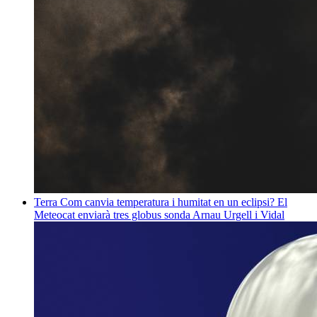
Terra
Com canvia temperatura i humitat en un eclipsi? El
Meteocat enviarà tres globus sonda
Arnau Urgell i Vidal