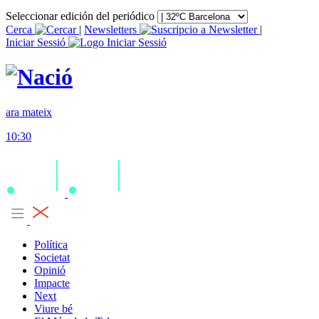
Seleccionar edición del periódico
Cerca
|
Newsletters
|
Iniciar Sessió
ara mateix
10:30
Política
Societat
Opinió
Impacte
Next
Viure bé