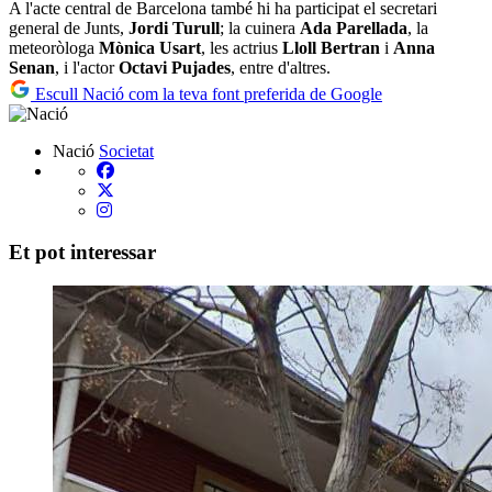
A l'acte central de Barcelona també hi ha participat el secretari
general de Junts,
Jordi Turull
; la cuinera
Ada Parellada
, la
meteoròloga
Mònica Usart
, les actrius
Lloll Bertran
i
Anna
Senan
, i l'actor
Octavi Pujades
, entre d'altres.
Escull Nació com la teva font preferida de Google
Nació
Societat
Et pot interessar