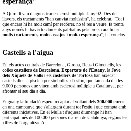
esperança"
A Qurol li van diagnosticar esclerosi múltiple l'any 92. Des de
llavors, els tractaments "han canviat moltíssim", ha celebrat. "Tot i
que encara hi ha molt camí per recórrer, no té res a veure, fa trenta
anys només hi havia tractaments pal·liatius pels brots i ara hi ha
molts tractaments, molts assajos i molta esperança
", ha conclòs.
Castells a l'aigua
En els actes centrals de Barcelona, Girona, Reus i Gimenells, les
colles
castellers de Barcelona
,
Experxats de l'Estany
, la
Jove
dels Xiquets de Valls
i els
castellers de Tortosa
han aixecat
castells dins la piscina per simbolitzar l'esforç que fan cada dia les
9.000 persones que viuen amb esclerosi múltiple a Catalunya, per
afrontar el seu dia a dia.
Enguany la fundació espera recaptar al voltant dels
300.000 euros
en una campanya que s'allargarà durant tot l'estiu i que compta amb
diferents iniciatives. En el Mulla't d'aquest diumenge hi han
participat més de 100.000 persones d'arreu de Catalunya, segons les
xifres de l'organització.