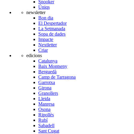
Snooker
Úniqs
newsletter
Bon dia
El Despertador
La Setmanada
Sopa de dades
Impacte
Nextletter
Criar
edicions
Catalunya
Baix Montseny
Berguedà
Camp de Tarragona
Garrotxa
Girona
Granollers
Lleida
Manresa
Osona
Ripollès
Rubí
Sabadell
Sant Cugat