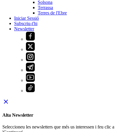
Solsona
Terrassa
Terres de l'Ebre
Iniciar Sessió
Subscriu-t'hi
Newsletter
close
Alta Newsletter
Seleccioneu les newsletters que més us interessen i feu clic a