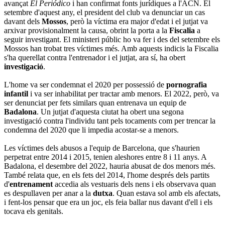
avançat
El Periódico
i han confirmat fonts jurídiques a l'ACN. El
setembre d'aquest any, el president del club va denunciar un cas
davant dels
Mossos
, però la víctima era major d'edat i el jutjat va
arxivar provisionalment la causa, obrint la porta a la
Fiscalia
a
seguir investigant. El ministeri públic ho va fer i des del setembre els
Mossos han trobat tres víctimes més. Amb aquests indicis la Fiscalia
s'ha querellat contra l'entrenador i el jutjat, ara sí, ha obert
investigació
.
L'home va ser condemnat el 2020 per possessió de
pornografia
infantil
i va ser inhabilitat per tractar amb menors. El 2022, però, va
ser denunciat per fets similars quan entrenava un equip de
Badalona
. Un jutjat d'aquesta ciutat ha obert una segona
investigació contra l'individu tant pels tocaments com per trencar la
condemna del 2020 que li impedia acostar-se a menors.
Les víctimes dels abusos a l'equip de Barcelona, que s'haurien
perpetrat entre 2014 i 2015, tenien aleshores entre 8 i 11 anys. A
Badalona, el desembre del 2022, hauria abusat de dos menors més.
També relata que, en els fets del 2014, l'home després dels partits
d'
entrenament
accedia als vestuaris dels nens i els observava quan
es despullaven per anar a la
dutxa
. Quan estava sol amb els afectats,
i fent-los pensar que era un joc, els feia ballar nus davant d'ell i els
tocava els genitals.