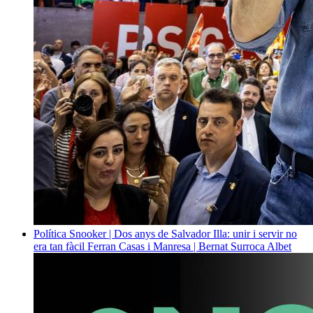
Política
Snooker | Dos anys de Salvador Illa: unir i servir no
era tan fàcil
Ferran Casas i Manresa | Bernat Surroca Albet