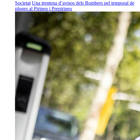
Societat
Una trentena d’avisos dels Bombers pel temporal de
pluges al Pirineu i Prepirineu