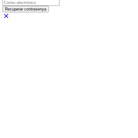
Recuperar contrasenya
close