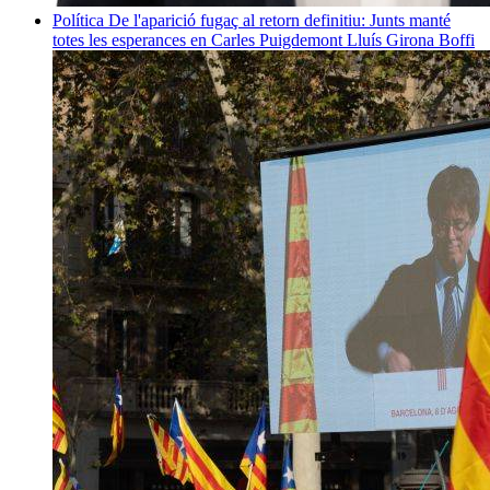
Política
De l'aparició fugaç al retorn definitiu: Junts manté
totes les esperances en Carles Puigdemont
Lluís Girona Boffi