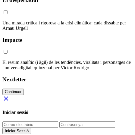
El despertador
Una mirada crítica i rigorosa a la crisi climàtica: cada dissabte per
Arnau Urgell
Impacte
El resum analític (i àgil) de les tendències, viralitats i personatges de
l'univers digital; quinzenal per Victor Rodrigo
Nextletter
Continuar
close
Iniciar sessió
Iniciar Sessió