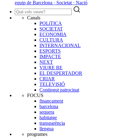
equip de Barcelona · Societat · Nació
Canals
POLíTICA
SOCIETAT
ECONOMIA
CULTURA
INTERNACIONAL
ESPORTS
IMPACTE
NEXT
VIURE BE
EL DESPERTADOR
CRIAR
TELEVISIÓ
Contingut patrocinat
FOCUS
finançament
barcelona
sequera
habitatge
transparència
llengua
programes