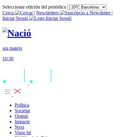
Seleccionar edición del periódico
Cerca
|
Newsletters
|
Iniciar Sessió
ara mateix
10:30
Política
Societat
Opinió
Impacte
Next
Viure bé