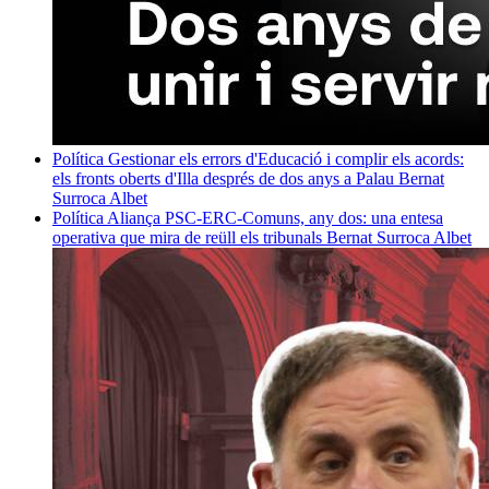
Política
Gestionar els errors d'Educació i complir els acords:
els fronts oberts d'Illa després de dos anys a Palau
Bernat
Surroca Albet
Política
Aliança PSC-ERC-Comuns, any dos: una entesa
operativa que mira de reüll els tribunals
Bernat Surroca Albet