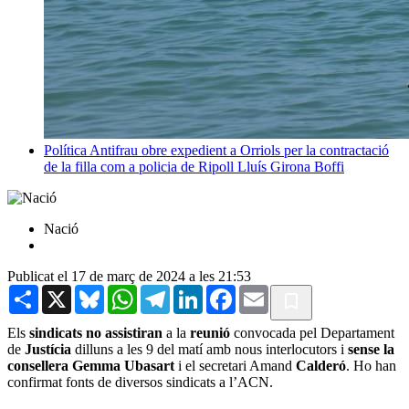
Política
Antifrau obre expedient a Orriols per la contractació
de la filla com a policia de Ripoll
Lluís Girona Boffi
Nació
Publicat el 17 de març de 2024 a les 21:53
Share
X
Bluesky
WhatsApp
Telegram
LinkedIn
Facebook
Email
Els
sindicats no assistiran
a la
reunió
convocada pel Departament
de
Justícia
dilluns a les 9 del matí amb nous interlocutors i
sense la
consellera Gemma Ubasart
i el secretari Amand
Calderó
. Ho han
confirmat fonts de diversos sindicats a l’ACN.