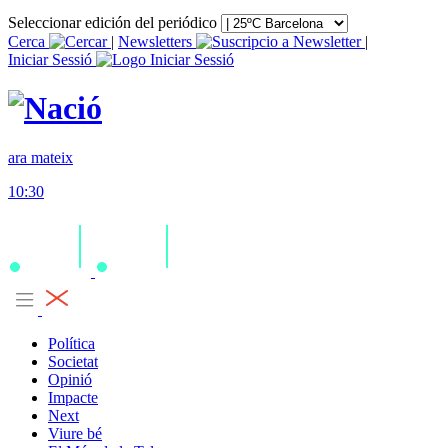
Seleccionar edición del periódico
Cerca
|
Newsletters
|
Iniciar Sessió
ara mateix
10:30
Política
Societat
Opinió
Impacte
Next
Viure bé