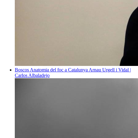
Boscos
Anatomia del foc a Catalunya
Arnau Urgell i Vidal |
Carlos Albaladejo