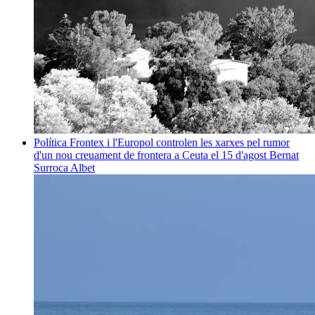
Política
Frontex i l'Europol controlen les xarxes pel rumor
d'un nou creuament de frontera a Ceuta el 15 d'agost
Bernat
Surroca Albet