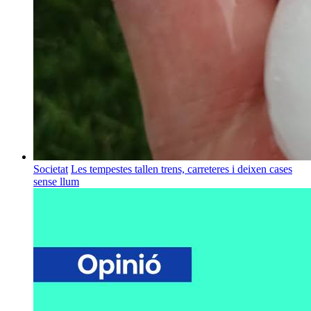
Societat
Les tempestes tallen trens, carreteres i deixen cases
sense llum