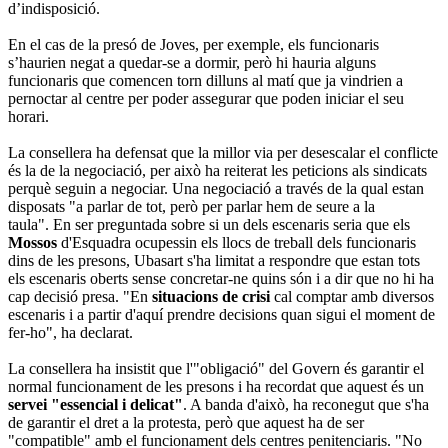
d’indisposició.
En el cas de la presó de Joves, per exemple, els funcionaris
s’haurien negat a quedar-se a dormir, però hi hauria alguns
funcionaris que comencen torn dilluns al matí que ja vindrien a
pernoctar al centre per poder assegurar que poden iniciar el seu
horari.
La consellera ha defensat que la millor via per desescalar el conflicte
és la de la negociació, per això ha reiterat les peticions als sindicats
perquè seguin a negociar. Una negociació a través de la qual estan
disposats "a parlar de tot, però per parlar hem de seure a la
taula". En ser preguntada sobre si un dels escenaris seria que els
Mossos
d'Esquadra ocupessin els llocs de treball dels funcionaris
dins de les presons, Ubasart s'ha limitat a respondre que estan tots
els escenaris oberts sense concretar-ne quins són i a dir que no hi ha
cap decisió presa. "En
situacions de crisi
cal comptar amb diversos
escenaris i a partir d'aquí prendre decisions quan sigui el moment de
fer-ho", ha declarat.
La consellera ha insistit que l'"obligació" del Govern és garantir el
normal funcionament de les presons i ha recordat que aquest és un
servei "essencial i delicat"
. A banda d'això, ha reconegut que s'ha
de garantir el dret a la protesta, però que aquest ha de ser
"compatible" amb el funcionament dels centres penitenciaris. "No