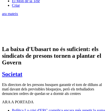
El Món de la Tele
Criar
ara mateix
La baixa d'Ubasart no és suficient: els
sindicats de presons tornen a plantar el
Govern
Societat
Els directors de les presons busquen garantir el torn de dilluns al
matí davant dels previsibles bloquejos, però els treballadors
denuncien ordres de quedar-se a dormir als centres
ARA A PORTADA
Política
La crisi d'ERC complica encara més repetir la suma