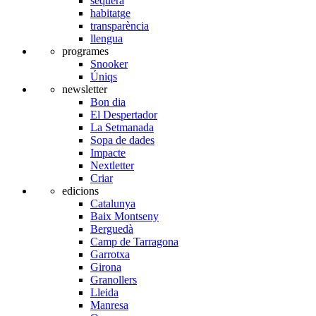
sequera
habitatge
transparència
llengua
programes
Snooker
Úniqs
newsletter
Bon dia
El Despertador
La Setmanada
Sopa de dades
Impacte
Nextletter
Criar
edicions
Catalunya
Baix Montseny
Berguedà
Camp de Tarragona
Garrotxa
Girona
Granollers
Lleida
Manresa