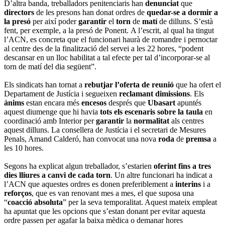
D’altra banda, treballadors penitenciaris han
denunciat
que
directors
de les presons han donat ordres de
quedar-se a dormir a
la presó
per així poder
garantir
el
torn
de
matí
de dilluns. S’està
fent, per exemple, a la presó de Ponent. A l’escrit, al qual ha tingut
l’ACN, es concreta que el funcionari haurà de romandre i pernoctar
al centre des de la finalització del servei a les 22 hores, “podent
descansar en un lloc habilitat a tal efecte per tal d’incorporar-se al
torn de matí del dia següent”.
Els sindicats han tornat a
rebutjar l’oferta de reunió
que ha ofert el
Departament de Justícia i segueixen
reclamant dimissions
. Els
ànims
estan encara més
encesos
després que
Ubasart
apuntés
aquest diumenge que hi havia
tots els escenaris sobre la taula
en
coordinació amb Interior per
garantir
la
normalitat
als centres
aquest dilluns. La consellera de Justícia i el secretari de Mesures
Penals, Amand Calderó, han convocat una nova
roda
de
premsa
a
les 10 hores.
Segons ha explicat algun treballador, s’estarien
oferint fins a tres
dies lliures
a canvi de cada torn
. Un altre funcionari ha indicat a
l’ACN que aquestes ordres es donen preferiblement a
interins
i a
reforços
, que es van renovant mes a mes, el que suposa una
“
coacció absoluta
” per la seva temporalitat. Aquest mateix empleat
ha apuntat que les opcions que s’estan donant per evitar aquesta
ordre passen per agafar la baixa mèdica o demanar hores