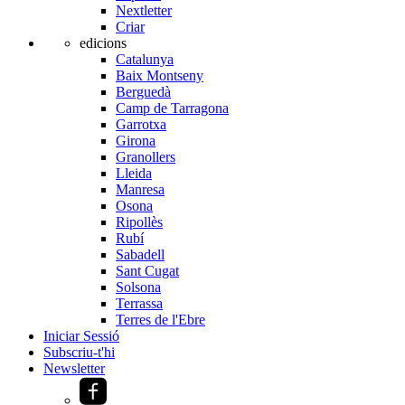
Nextletter
Criar
edicions
Catalunya
Baix Montseny
Berguedà
Camp de Tarragona
Garrotxa
Girona
Granollers
Lleida
Manresa
Osona
Ripollès
Rubí
Sabadell
Sant Cugat
Solsona
Terrassa
Terres de l'Ebre
Iniciar Sessió
Subscriu-t'hi
Newsletter