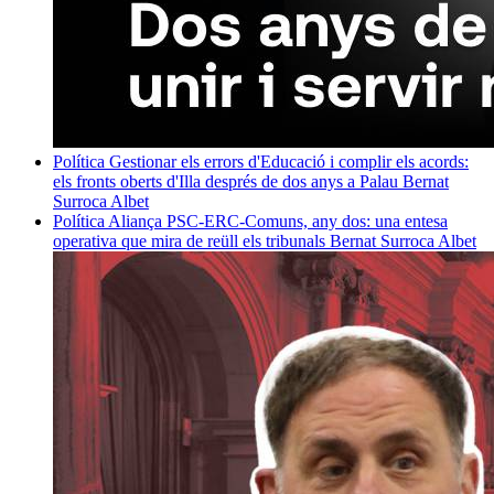
Política
Gestionar els errors d'Educació i complir els acords:
els fronts oberts d'Illa després de dos anys a Palau
Bernat
Surroca Albet
Política
Aliança PSC-ERC-Comuns, any dos: una entesa
operativa que mira de reüll els tribunals
Bernat Surroca Albet