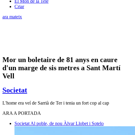
El Món de la Tele
Criar
ara mateix
Mor un boletaire de 81 anys en caure
d'un marge de sis metres a Sant Martí
Vell
Societat
L'home era veí de Sarrià de Ter i tenia un fort cop al cap
ARA A PORTADA
Societat
Al poble, de nou
Àlvar Llobet i Sotelo