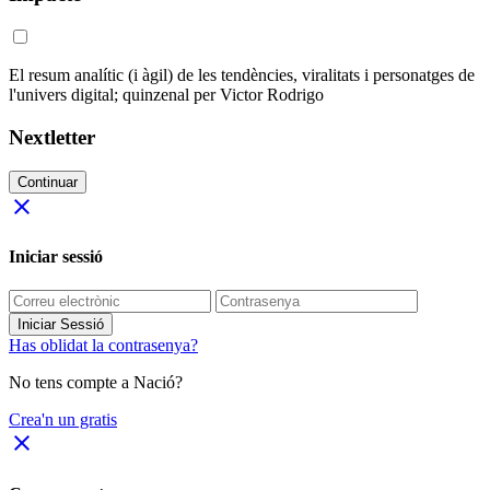
El resum analític (i àgil) de les tendències, viralitats i personatges de
l'univers digital; quinzenal per Victor Rodrigo
Nextletter
Continuar
close
Iniciar sessió
Iniciar Sessió
Has oblidat la contrasenya?
No tens compte a Nació?
Crea'n un gratis
close