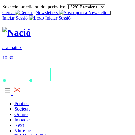
Seleccionar edición del periódico
Cerca
|
Newsletters
|
Iniciar Sessió
ara mateix
10:30
Política
Societat
Opinió
Impacte
Next
Viure bé