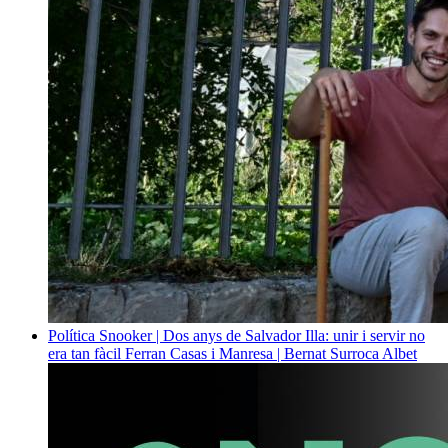
Política
Snooker | Dos anys de Salvador Illa: unir i servir no
era tan fàcil
Ferran Casas i Manresa | Bernat Surroca Albet