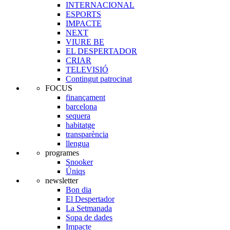
INTERNACIONAL
ESPORTS
IMPACTE
NEXT
VIURE BE
EL DESPERTADOR
CRIAR
TELEVISIÓ
Contingut patrocinat
FOCUS
finançament
barcelona
sequera
habitatge
transparència
llengua
programes
Snooker
Úniqs
newsletter
Bon dia
El Despertador
La Setmanada
Sopa de dades
Impacte