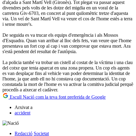
d'alçada a Sant Martí Vell (Gironès). Tot plegat va passar aquest
divendres pels volts de les dotze del migdia en un voral de la
carretera Giv-6703, en concret al punt quilomètric tretze d'aquesta
via. Un veí de Sant Martí Vell va veure el cos de l'home estès a terra
i sense moure's.
De seguida es va trucar els equips d'emergència i als Mossos
d'Esquadra. Quan van arribar al lloc dels fets, van veure que l'home
presentava un fort cop al cap i van comprovar que estava mort. Ara
s'està pendent del resultat de l'autòpsia.
La policia també va trobar un cistell al costat de la víctima i una clau
del cotxe que tenia aparcat en una zona propera. Un cop els agents
es van desplaçar fins al vehicle van poder determinar la identitat de
l'home, ja que amb ell no hi constava cap documentació. Un cop
constatada la mort de l'home es va activar la comitiva judicial perquè
procedís a aixecar el cadàver.
Escull Nació com la teva font preferida de Google
Arxivat a
accident
Redacció
Societat