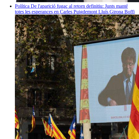
Política
De l'aparició fugaç al retorn definitiu: Junts manté
totes les esperances en Carles Puigdemont
Lluís Girona Boffi