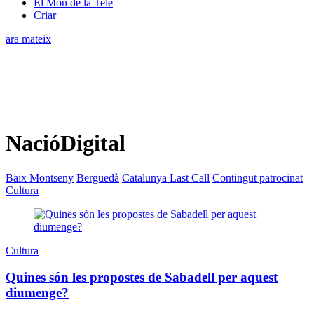
El Món de la Tele
Criar
ara mateix
NacióDigital
Baix Montseny
Berguedà
Catalunya Last Call
Contingut patrocinat
Cultura
Cultura
Quines són les propostes de Sabadell per aquest
diumenge?