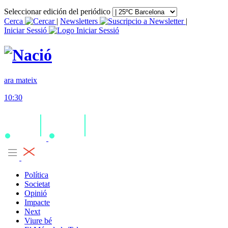
Seleccionar edición del periódico
Cerca
|
Newsletters
|
Iniciar Sessió
ara mateix
10:30
Política
Societat
Opinió
Impacte
Next
Viure bé