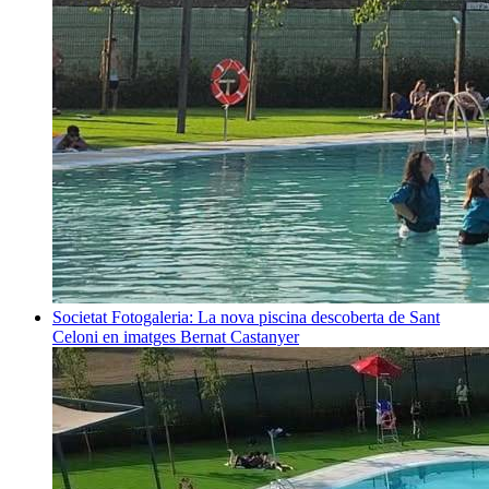
Societat
Fotogaleria: La nova piscina descoberta de Sant
Celoni en imatges
Bernat Castanyer