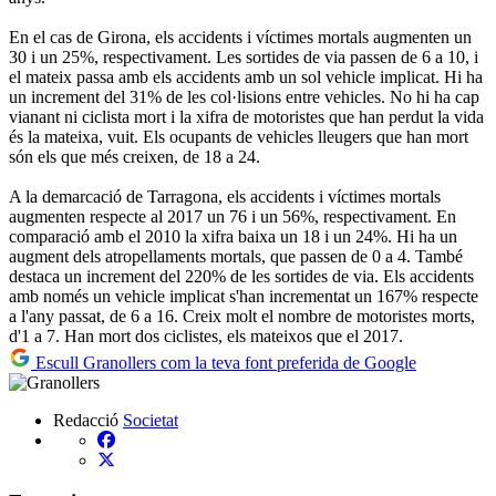
En el cas de Girona, els accidents i víctimes mortals augmenten un
30 i un 25%, respectivament. Les sortides de via passen de 6 a 10, i
el mateix passa amb els accidents amb un sol vehicle implicat. Hi ha
un increment del 31% de les col·lisions entre vehicles. No hi ha cap
vianant ni ciclista mort i la xifra de motoristes que han perdut la vida
és la mateixa, vuit. Els ocupants de vehicles lleugers que han mort
són els que més creixen, de 18 a 24.
A la demarcació de Tarragona, els accidents i víctimes mortals
augmenten respecte al 2017 un 76 i un 56%, respectivament. En
comparació amb el 2010 la xifra baixa un 18 i un 24%. Hi ha un
augment dels atropellaments mortals, que passen de 0 a 4. També
destaca un increment del 220% de les sortides de via. Els accidents
amb només un vehicle implicat s'han incrementat un 167% respecte
a l'any passat, de 6 a 16. Creix molt el nombre de motoristes morts,
d'1 a 7. Han mort dos ciclistes, els mateixos que el 2017.
Escull Granollers com la teva font preferida de Google
Redacció
Societat