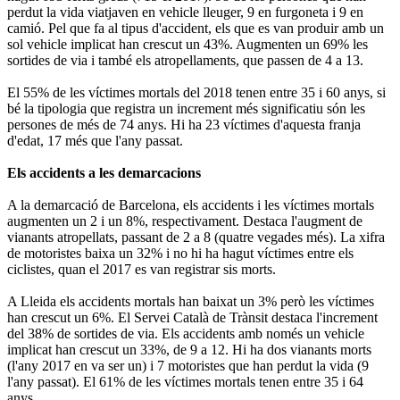
perdut la vida viatjaven en vehicle lleuger, 9 en furgoneta i 9 en
camió. Pel que fa al tipus d'accident, els que es van produir amb un
sol vehicle implicat han crescut un 43%. Augmenten un 69% les
sortides de via i també els atropellaments, que passen de 4 a 13.
El 55% de les víctimes mortals del 2018 tenen entre 35 i 60 anys, si
bé la tipologia que registra un increment més significatiu són les
persones de més de 74 anys. Hi ha 23 víctimes d'aquesta franja
d'edat, 17 més que l'any passat.
Els accidents a les demarcacions
A la demarcació de Barcelona, els accidents i les víctimes mortals
augmenten un 2 i un 8%, respectivament. Destaca l'augment de
vianants atropellats, passant de 2 a 8 (quatre vegades més). La xifra
de motoristes baixa un 32% i no hi ha hagut víctimes entre els
ciclistes, quan el 2017 es van registrar sis morts.
A Lleida els accidents mortals han baixat un 3% però les víctimes
han crescut un 6%. El Servei Català de Trànsit destaca l'increment
del 38% de sortides de via. Els accidents amb només un vehicle
implicat han crescut un 33%, de 9 a 12. Hi ha dos vianants morts
(l'any 2017 en va ser un) i 7 motoristes que han perdut la vida (9
l'any passat). El 61% de les víctimes mortals tenen entre 35 i 64
anys.