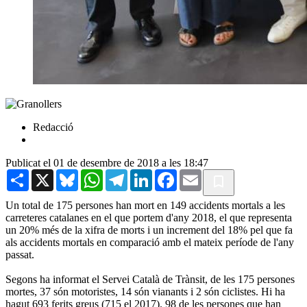
Redacció
Publicat el 01 de desembre de 2018 a les 18:47
Share
X
Bluesky
WhatsApp
Telegram
LinkedIn
Facebook
Email
Un total de 175 persones han mort en 149 accidents mortals a les
carreteres catalanes en el que portem d'any 2018, el que representa
un 20% més de la xifra de morts i un increment del 18% pel que fa
als accidents mortals en comparació amb el mateix període de l'any
passat.
Segons ha informat el Servei Català de Trànsit, de les 175 persones
mortes, 37 són motoristes, 14 són vianants i 2 són ciclistes. Hi ha
hagut 693 ferits greus (715 el 2017). 98 de les persones que han