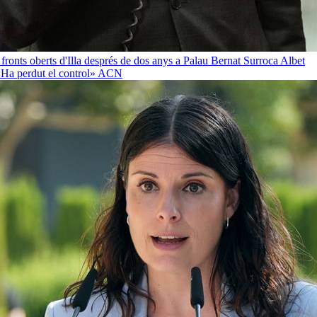
 fronts oberts d'Illa després de dos anys a Palau
Bernat Surroca Albet
«Ha perdut el control»
ACN