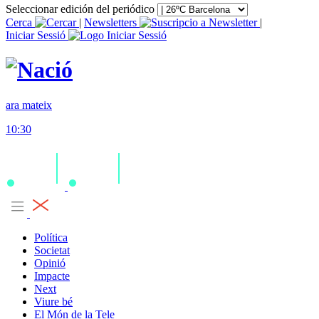
Seleccionar edición del periódico
Cerca
|
Newsletters
|
Iniciar Sessió
ara mateix
10:30
Política
Societat
Opinió
Impacte
Next
Viure bé
El Món de la Tele