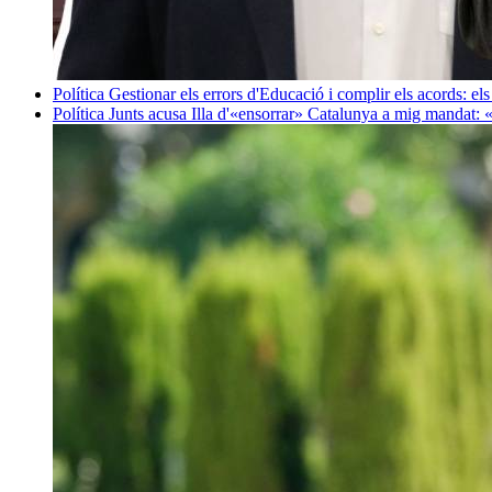
Política
Gestionar els errors d'Educació i complir els acords: els
Política
Junts acusa Illa d'«ensorrar» Catalunya a mig mandat: 