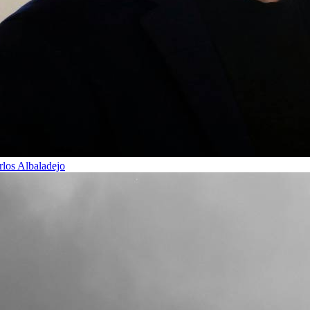
rlos Albaladejo