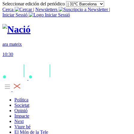
Seleccionar edición del periódico
Cerca
|
Newsletters
|
Iniciar Sessió
ara mateix
10:30
Política
Societat
Opinió
Impacte
Next
Viure bé
El Món de la Tele