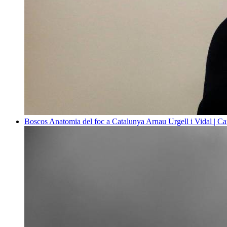
Boscos
Anatomia del foc a Catalunya
Arnau Urgell i Vidal | Ca