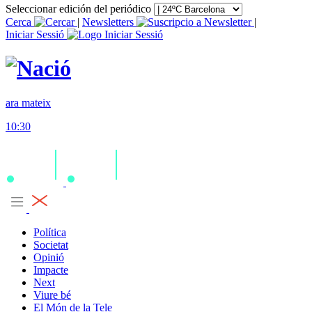
Seleccionar edición del periódico
Cerca
|
Newsletters
|
Iniciar Sessió
ara mateix
10:30
Política
Societat
Opinió
Impacte
Next
Viure bé
El Món de la Tele