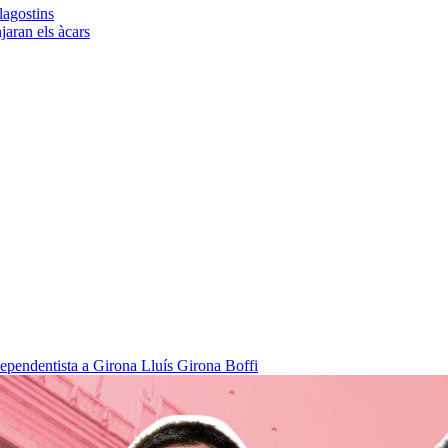
lagostins
njaran els àcars
dependentista a Girona
Lluís Girona Boffi