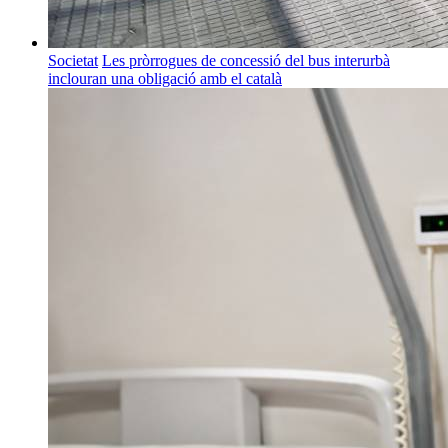
Societat
Les pròrrogues de concessió del bus interurbà
inclouran una obligació amb el català