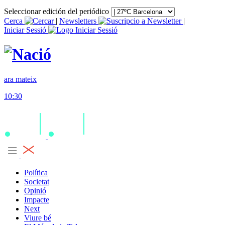
Seleccionar edición del periódico
Cerca
|
Newsletters
|
Iniciar Sessió
ara mateix
10:30
Política
Societat
Opinió
Impacte
Next
Viure bé