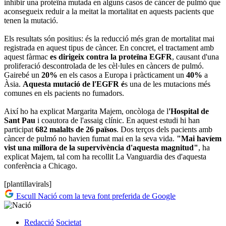
inhibir una proteïna mutada en alguns casos de càncer de pulmó que
aconsegueix reduir a la meitat la mortalitat en aquests pacients que
tenen la mutació.
Els resultats són positius: és la reducció més gran de mortalitat mai
registrada en aquest tipus de càncer. En concret, el tractament amb
aquest fàrmac
es dirigeix contra la proteïna EGFR
, causant d'una
proliferació descontrolada de les cèl·lules en càncers de pulmó.
Gairebé un
20%
en els casos a Europa i pràcticament un
40%
a
Àsia.
Aquesta mutació de l'EGFR é
s una de les mutacions més
comunes en els pacients no fumadors.
Així ho ha explicat Margarita Majem, oncòloga de l
'Hospital de
Sant Pau
i coautora de l'assaig clínic. En aquest estudi hi han
participat
682 malalts de 26 països
. Dos terços dels pacients amb
càncer de pulmó no havien fumat mai en la seva vida.
"Mai havíem
vist una millora de la supervivència d'aquesta magnitud"
, ha
explicat Majem, tal com ha recollit La Vanguardia des d'aquesta
conferència a Chicago.
[plantillavirals]
Escull Nació com la teva font preferida de Google
Redacció
Societat