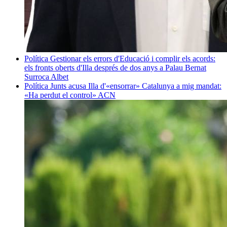
Política
Gestionar els errors d'Educació i complir els acords:
els fronts oberts d'Illa després de dos anys a Palau
Bernat
Surroca Albet
Política
Junts acusa Illa d'«ensorrar» Catalunya a mig mandat:
«Ha perdut el control»
ACN