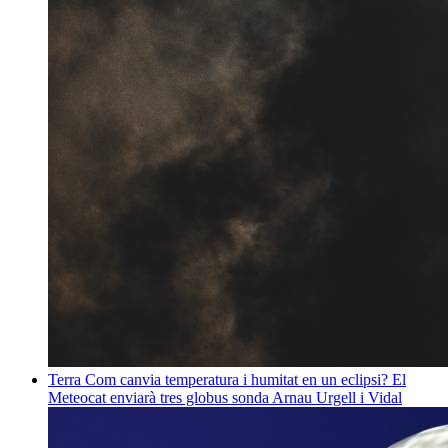
Terra
Com canvia temperatura i humitat en un eclipsi? El
Meteocat enviarà tres globus sonda
Arnau Urgell i Vidal