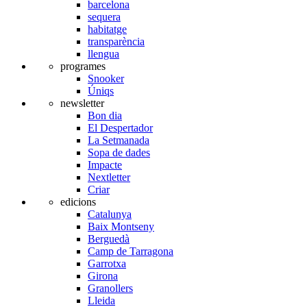
barcelona
sequera
habitatge
transparència
llengua
programes
Snooker
Úniqs
newsletter
Bon dia
El Despertador
La Setmanada
Sopa de dades
Impacte
Nextletter
Criar
edicions
Catalunya
Baix Montseny
Berguedà
Camp de Tarragona
Garrotxa
Girona
Granollers
Lleida