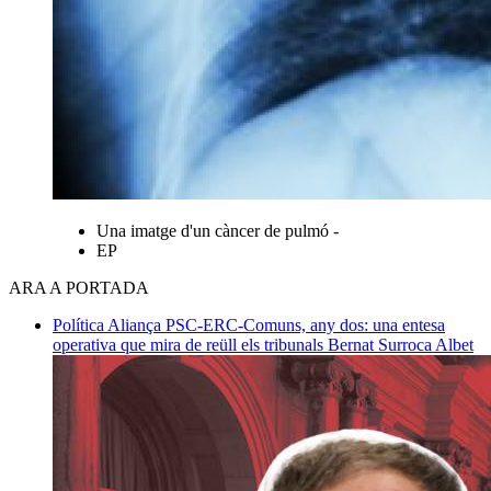
Una imatge d'un càncer de pulmó -
EP
ARA A PORTADA
Política
Aliança PSC-ERC-Comuns, any dos: una entesa
operativa que mira de reüll els tribunals
Bernat Surroca Albet