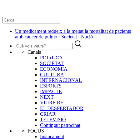
Un medicament redueix a la meitat la mortalitat de pacients
amb càncer de pulmó · Societat · Nació
Canals
POLíTICA
SOCIETAT
ECONOMIA
CULTURA
INTERNACIONAL
ESPORTS
IMPACTE
NEXT
VIURE BE
EL DESPERTADOR
CRIAR
TELEVISIÓ
Contingut patrocinat
FOCUS
finançament