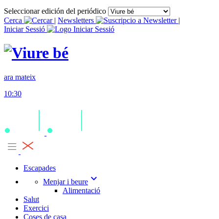
Seleccionar edición del periódico
Cerca
|
Newsletters
|
Iniciar Sessió
ara mateix
10:30
Escapades
expand_more
Menjar i beure
Alimentació
Salut
Exercici
Coses de casa