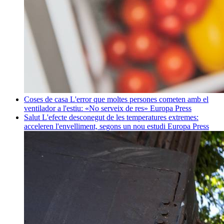
Coses de casa
L'error que moltes persones cometen amb el
ventilador a l'estiu: «No serveix de res»
Europa Press
Salut
L'efecte desconegut de les temperatures extremes:
acceleren l'envelliment, segons un nou estudi
Europa Press