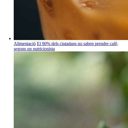
Alimentació
El 90% dels ciutadans no saben prendre cafè,
segons un nutricionista