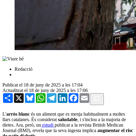
Redacció
Publicat el 18 de juny de 2025 a les 17:04
Actualitzat el 18 de juny de 2025 a les 17:06
Share
X
Bluesky
WhatsApp
Telegram
LinkedIn
Facebook
Email
L'
arròs blanc
és un aliment que es menja habitualment a moltes
llars catalanes. És considerat
saludable
, i s'inclou a la majoria de
dietes. Ara, però, un
estudi
publicat a la revista British Medican
Journal (BMJ), revela que la seva ingesta implica
augmentar el risc
de patir diabetis
.