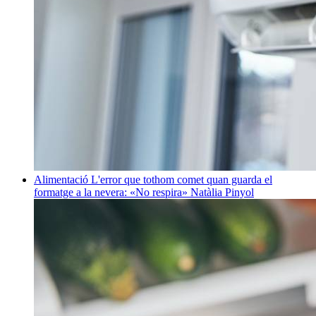
Alimentació
L'error que tothom comet quan guarda el
formatge a la nevera: «No respira»
Natàlia Pinyol