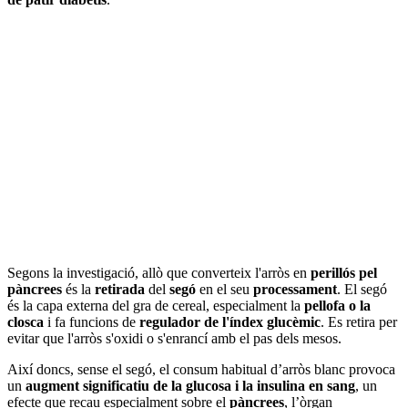
Segons la investigació, allò que converteix l'arròs en
perillós pel
pàncrees
és la
retirada
del
segó
en el seu
processament
. El segó
és la capa externa del gra de cereal, especialment la
pellofa o la
closca
i fa funcions de
regulador de l'índex glucèmic
. Es retira per
evitar que l'arròs s'oxidi o s'enrancí amb el pas dels mesos.
Així doncs, sense el segó, el consum habitual d’arròs blanc provoca
un
augment significatiu de la glucosa i la insulina en sang
, un
efecte que recau especialment sobre el
pàncrees
, l’òrgan