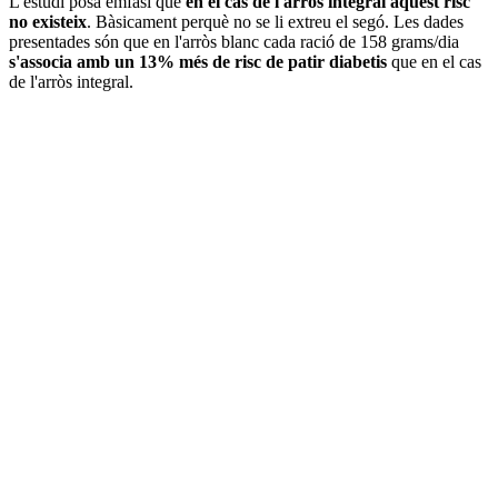
L'estudi posa èmfasi que
en el cas de l'arròs integral aquest risc
no existeix
. Bàsicament perquè no se li extreu el segó. Les dades
presentades són que en l'arròs blanc cada ració de 158 grams/dia
s'associa amb un 13% més de risc de patir diabetis
que en el cas
de l'arròs integral.