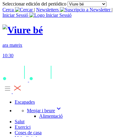
Seleccionar edición del periódico
Cerca
|
Newsletters
|
Iniciar Sessió
ara mateix
10:30
Escapades
expand_more
Menjar i beure
Alimentació
Salut
Exercici
Coses de casa