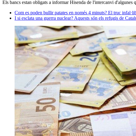
Els bancs estan obligats a informar Hisenda de l'intercanvi d'algunes q
Com es poden bullir patates en només 4 minuts? El truc infal·l
I si esclata una guerra nuclear? Aquests són els refugis de Cata