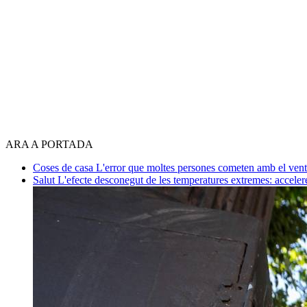
ARA A PORTADA
Coses de casa
L'error que moltes persones cometen amb el venti
Salut
L'efecte desconegut de les temperatures extremes: acceler