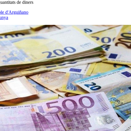
uantitats de diners
ible d'Arguiñano
lunya