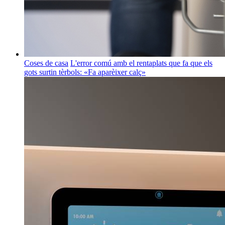
Coses de casa
L'error comú amb el rentaplats que fa que els
gots surtin tèrbols: «Fa aparèixer calç»