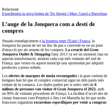
Relacionat
Expedienten la nova botiga de Ter Stegen i Marc Gasol a Barcelona
L’auge de la Jonquera com a destí de
compres
Situada estratègicament a
la frontera entre l'Estat i França
, la
Jonquera ha passat de ser un lloc de pas a convertir-se en un punt
d'atracció per als amants de les compres.
La creació del Gran
Jonquera Outlet & Shopping
l'any 2013 va ser un moment clau en
aquesta transformació, atraient cada cop més visitants del sud de
França, que veuen en aquest municipi una oportunitat per adquirir
productes a preus reduïts.
Les
ofertes de marques de moda reconegudes
i la gran varietat de
botigues han fet que el complex comercial sigui un dels punts més
visitats de la comarca. Les dades parlen per si soles: més de
6
milions de persones van visitar el Gran Jonquera el 2023
, amb
un 90% de visitants procedents de França. La facilitat d’accés des de
ciutats franceses com Perpinyà o fins i tot Marsella ha fet que molts
francesos organitzin
excursions específiques per venir a comprar
.