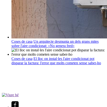
Coses de casa
Un arquitecte desmunta un dels grans mites
sobre l'aire condicionat: «No genera fred»
Coses de casa
El lloc on instal·les l'aire condicionat pot
disparar la factura: l'error que molts cometen sense saber-ho