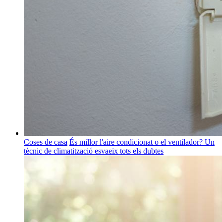
Coses de casa
És millor l'aire condicionat o el ventilador? Un
tècnic de climatització esvaeix tots els dubtes