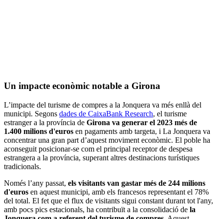
Un impacte econòmic notable a Girona
L’impacte del turisme de compres a la Jonquera va més enllà del
municipi. Segons
dades de CaixaBank Research
, el turisme
estranger a la província de
Girona va generar el 2023 més de
1.400 milions d'euros
en pagaments amb targeta, i La Jonquera va
concentrar una gran part d’aquest moviment econòmic. El poble ha
aconseguit posicionar-se com el principal receptor de despesa
estrangera a la província, superant altres destinacions turístiques
tradicionals.
Només l’any passat,
els visitants van gastar més de 244 milions
d'euros
en aquest municipi, amb els francesos representant el 78%
del total. El fet que el flux de visitants sigui constant durant tot l'any,
amb pocs pics estacionals, ha contribuït a la consolidació de
l
a
Jonquera com a referent del turisme de compres
. Aquest