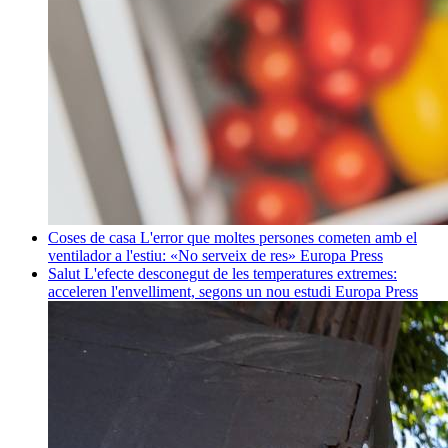
Coses de casa
L'error que moltes persones cometen amb el
ventilador a l'estiu: «No serveix de res»
Europa Press
Salut
L'efecte desconegut de les temperatures extremes:
acceleren l'envelliment, segons un nou estudi
Europa Press