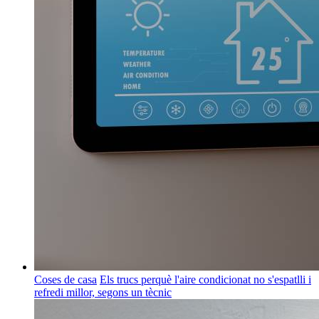
Coses de casa
Els trucs perquè l'aire condicionat no s'espatlli i
refredi millor, segons un tècnic