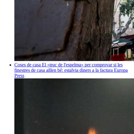
Coses de casa
El «truc de l'espelma» per comprovar si les
finestres de casa aïllen bé: estalvia diners a la factura
Europa
Press