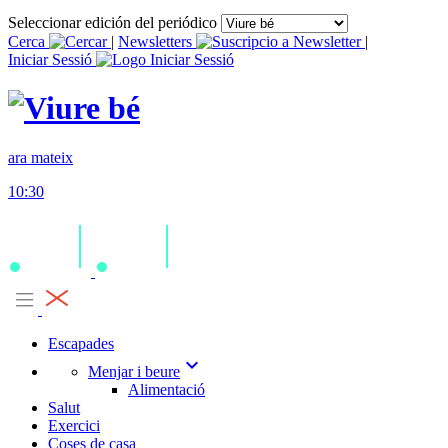
Seleccionar edición del periódico
Cerca
|
Newsletters
|
Iniciar Sessió
ara mateix
10:30
Escapades
expand_more
Menjar i beure
Alimentació
Salut
Exercici
Coses de casa