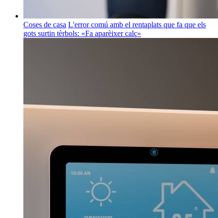
Coses de casa
L'error comú amb el rentaplats que fa que els
gots surtin tèrbols: «Fa aparèixer calç»