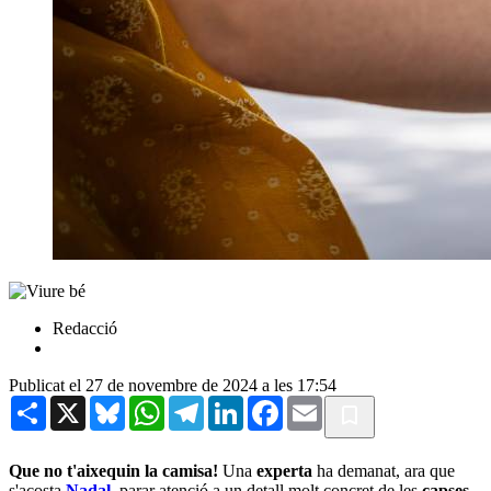
Redacció
Publicat el 27 de novembre de 2024 a les 17:54
Share
X
Bluesky
WhatsApp
Telegram
LinkedIn
Facebook
Email
Que no t'aixequin la camisa!
Una
experta
ha demanat, ara que
s'acosta
Nadal
, parar atenció a un detall molt concret de les
capses