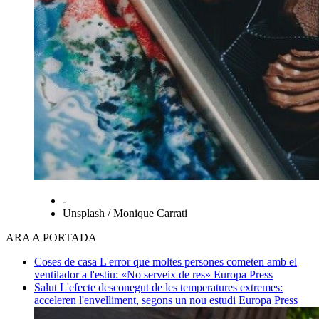
-
Unsplash / Monique Carrati
ARA A PORTADA
Coses de casa
L'error que moltes persones cometen amb el
ventilador a l'estiu: «No serveix de res»
Europa Press
Salut
L'efecte desconegut de les temperatures extremes:
acceleren l'envelliment, segons un nou estudi
Europa Press