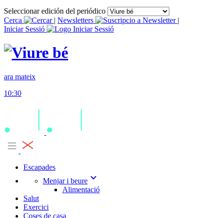
Seleccionar edición del periódico
Cerca
|
Newsletters
|
Iniciar Sessió
ara mateix
10:30
Escapades
expand_more
Menjar i beure
Alimentació
Salut
Exercici
Coses de casa