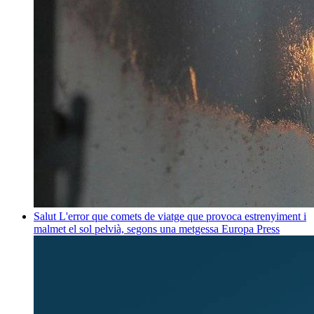
Salut
L'error que comets de viatge que provoca estrenyiment i
malmet el sol pelvià, segons una metgessa
Europa Press