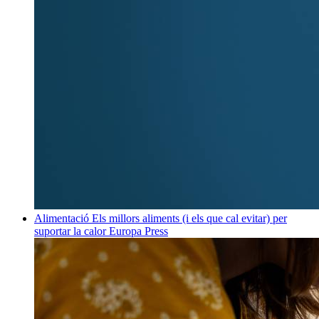
Alimentació
Els millors aliments (i els que cal evitar) per
suportar la calor
Europa Press