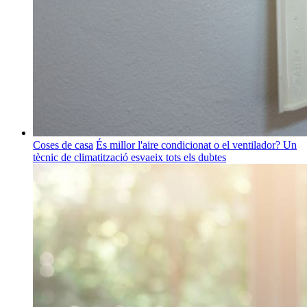
Coses de casa
És millor l'aire condicionat o el ventilador? Un
tècnic de climatització esvaeix tots els dubtes