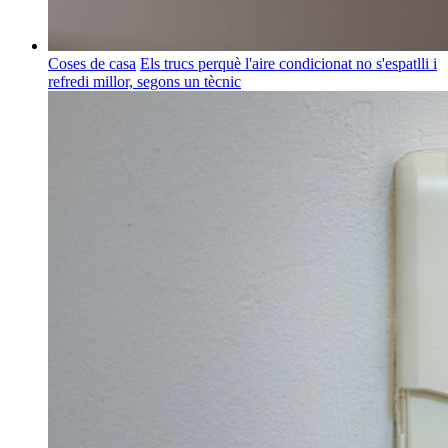
Coses de casa
Els trucs perquè l'aire condicionat no s'espatlli i
refredi millor, segons un tècnic