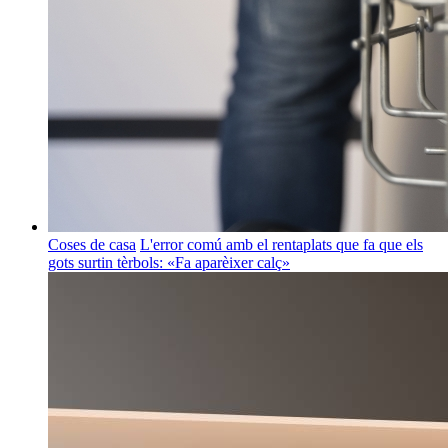
Coses de casa
L'error comú amb el rentaplats que fa que els
gots surtin tèrbols: «Fa aparèixer calç»