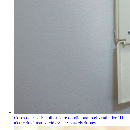
Coses de casa
És millor l'aire condicionat o el ventilador? Un
tècnic de climatització esvaeix tots els dubtes