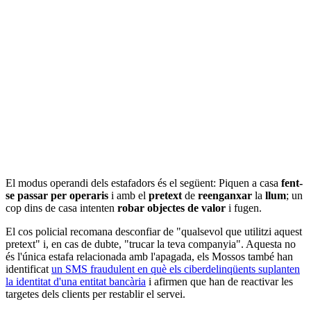
El modus operandi dels estafadors és el següent: Piquen a casa
fent-
se passar per operaris
i amb el
pretext
de
reenganxar
la
llum
; un
cop dins de casa intenten
robar objectes de valor
i fugen.
El cos policial recomana desconfiar de "qualsevol que utilitzi aquest
pretext" i, en cas de dubte, "trucar la teva companyia". Aquesta no
és l'única estafa relacionada amb l'apagada, els Mossos també han
identificat
un SMS fraudulent en què els ciberdelinqüents suplanten
la identitat d'una entitat bancària
i afirmen que han de reactivar les
targetes dels clients per restablir el servei.