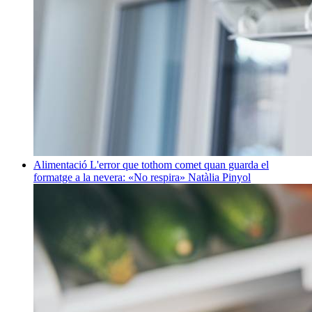
Alimentació
L'error que tothom comet quan guarda el
formatge a la nevera: «No respira»
Natàlia Pinyol