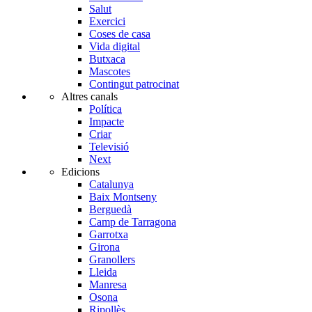
Salut
Exercici
Coses de casa
Vida digital
Butxaca
Mascotes
Contingut patrocinat
Altres canals
Política
Impacte
Criar
Televisió
Next
Edicions
Catalunya
Baix Montseny
Berguedà
Camp de Tarragona
Garrotxa
Girona
Granollers
Lleida
Manresa
Osona
Ripollès