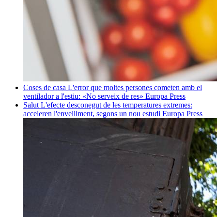
Coses de casa
L'error que moltes persones cometen amb el
ventilador a l'estiu: «No serveix de res»
Europa Press
Salut
L'efecte desconegut de les temperatures extremes:
acceleren l'envelliment, segons un nou estudi
Europa Press