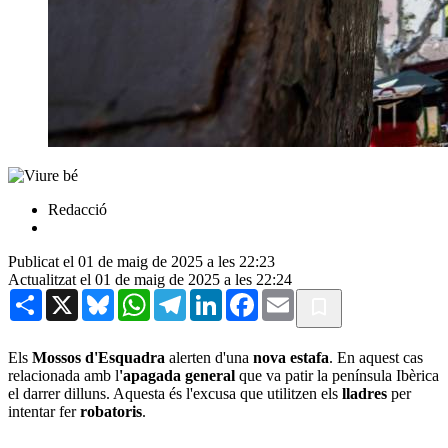
Redacció
Publicat el 01 de maig de 2025 a les 22:23
Actualitzat el 01 de maig de 2025 a les 22:24
Share
X
Bluesky
WhatsApp
Telegram
LinkedIn
Facebook
Email
Els
Mossos d'Esquadra
alerten d'una
nova estafa
. En aquest cas
relacionada amb l
'apagada general
que va patir la península Ibèrica
el darrer dilluns. Aquesta és l'excusa que utilitzen els
lladres
per
intentar fer
robatoris
.