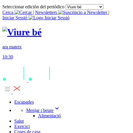
Seleccionar edición del periódico
Cerca
|
Newsletters
|
Iniciar Sessió
ara mateix
10:30
Escapades
expand_more
Menjar i beure
Alimentació
Salut
Exercici
Coses de casa