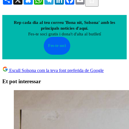
Rep cada dia al teu correu 'Bona nit, Solsona' amb les
principals notícies d'aquí.
Fes-te soci gratis i dona't d'alta al butlletí
Fes-te soci
Escull Solsona com la teva font preferida de Google
Et pot interessar