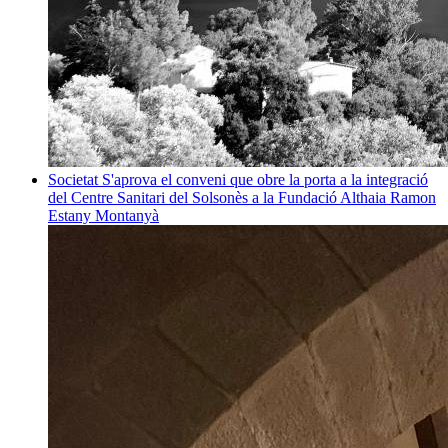
Societat
S'aprova el conveni que obre la porta a la integració
del Centre Sanitari del Solsonès a la Fundació Althaia
Ramon
Estany Montanyà