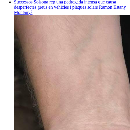
Successos
Solsona rep una pedregada intensa que causa
desperfectes greus en vehicles i plaques solars
Ramon Estany
Montanyà