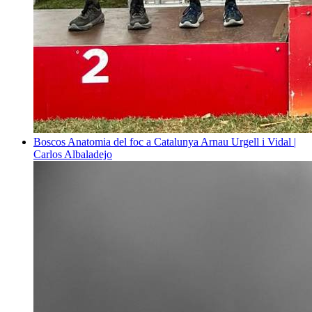
Boscos
Anatomia del foc a Catalunya
Arnau Urgell i Vidal |
Carlos Albaladejo