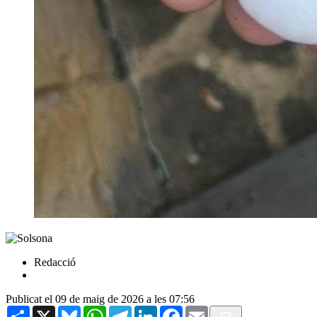
Redacció
Publicat el 09 de maig de 2026 a les 07:56
Share
X
Bluesky
WhatsApp
Telegram
LinkedIn
Facebook
Email