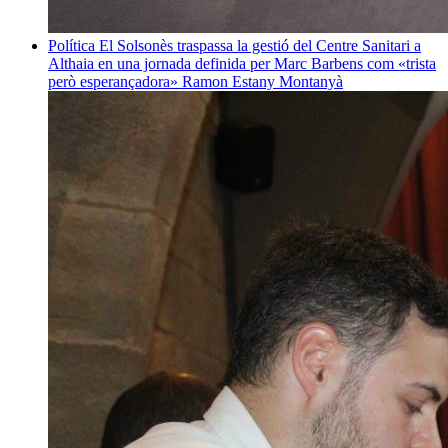
Política
El Solsonès traspassa la gestió del Centre Sanitari a
Althaia en una jornada definida per Marc Barbens com «trista
però esperançadora»
Ramon Estany Montanyà