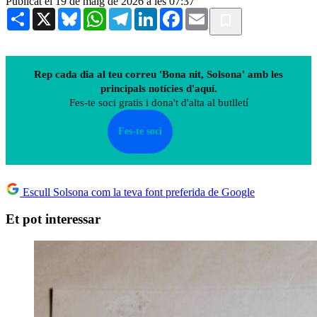
Publicat el 19 de maig de 2026 a les 07:37
Share
X
Bluesky
WhatsApp
Telegram
LinkedIn
Facebook
Email
Rep cada dia al teu correu 'Bona nit, Solsona' amb les
principals notícies d'aquí.
Fes-te soci gratis i dona't d'alta al butlletí
Fes-te soci
Escull Solsona com la teva font preferida de Google
Et pot interessar