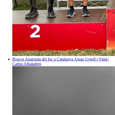
Boscos
Anatomia del foc a Catalunya
Arnau Urgell i Vidal |
Carlos Albaladejo