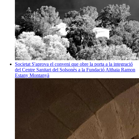
Societat
S'aprova el conveni que obre la porta a la integració
del Centre Sanitari del Solsonès a la Fundació Althaia
Ramon
Estany Montanyà