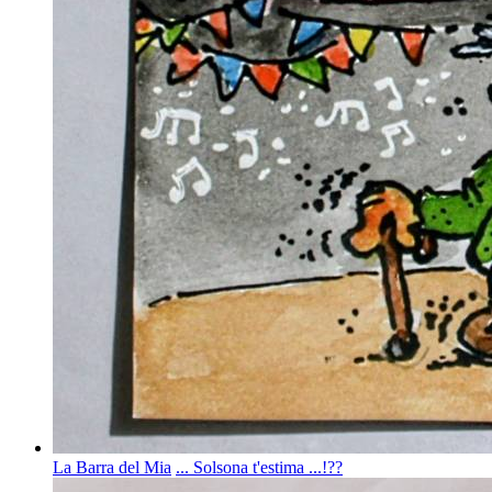
La Barra del Mia
... Solsona t'estima ...!??