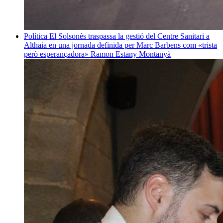
Política
El Solsonès traspassa la gestió del Centre Sanitari a
Althaia en una jornada definida per Marc Barbens com «trista
però esperançadora»
Ramon Estany Montanyà