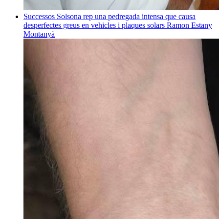
Successos
Solsona rep una pedregada intensa que causa
desperfectes greus en vehicles i plaques solars
Ramon Estany
Montanyà