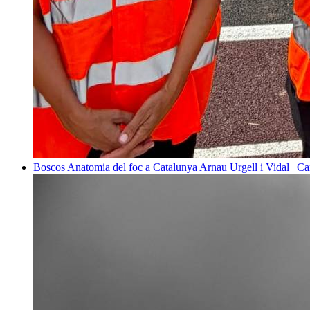
Boscos
Anatomia del foc a Catalunya
Arnau Urgell i Vidal | Ca