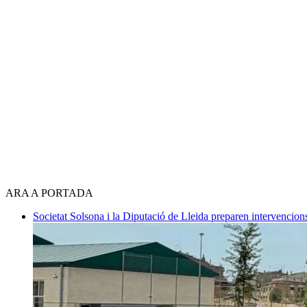
ARA A PORTADA
Societat
Solsona i la Diputació de Lleida preparen intervencions