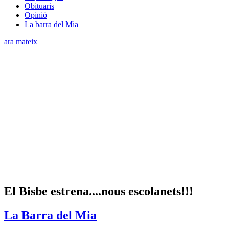
Obituaris
Opinió
La barra del Mia
ara mateix
El Bisbe estrena....nous escolanets!!!
La Barra del Mia