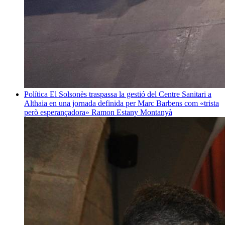
Política
El Solsonès traspassa la gestió del Centre Sanitari a
Althaia en una jornada definida per Marc Barbens com «trista
però esperançadora»
Ramon Estany Montanyà