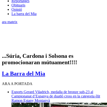
Reportatges
Obituaris
Opinió
La barra del Mia
ara mateix
...Súria, Cardona i Solsona es
promocionaran mútuament!!!!
La Barra del Mia
ARA A PORTADA
Esports
Gerard Viladrich, medalla de bronze sub-23 al
Campionanat d’Espanya de duatló cross en la categoria èlit
Ramon Estany Montanyà