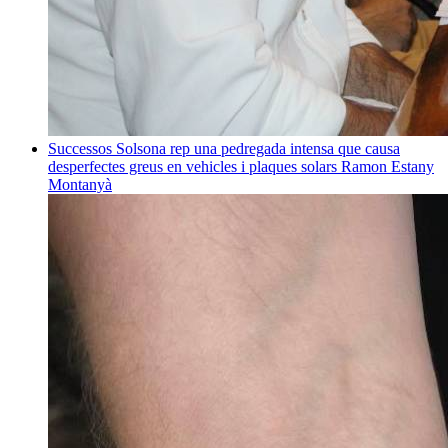
Successos
Solsona rep una pedregada intensa que causa
desperfectes greus en vehicles i plaques solars
Ramon Estany
Montanyà