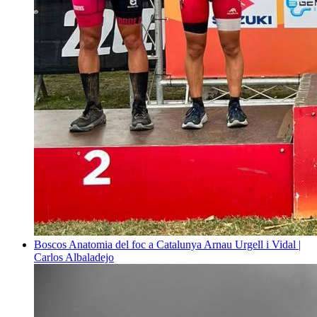
Boscos
Anatomia del foc a Catalunya
Arnau Urgell i Vidal |
Carlos Albaladejo