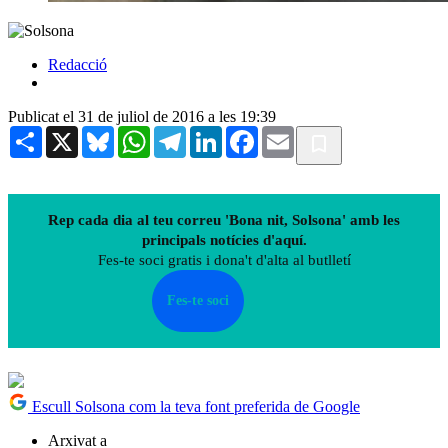
Redacció
Publicat el 31 de juliol de 2016 a les 19:39
Share
X
Bluesky
WhatsApp
Telegram
LinkedIn
Facebook
Email
Rep cada dia al teu correu 'Bona nit, Solsona' amb les
principals notícies d'aquí.
Fes-te soci gratis i dona't d'alta al butlletí
Fes-te soci
Escull Solsona com la teva font preferida de Google
Arxivat a