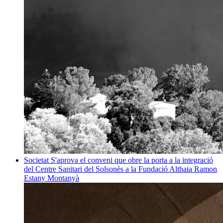
Societat
S'aprova el conveni que obre la porta a la integració
del Centre Sanitari del Solsonès a la Fundació Althaia
Ramon
Estany Montanyà