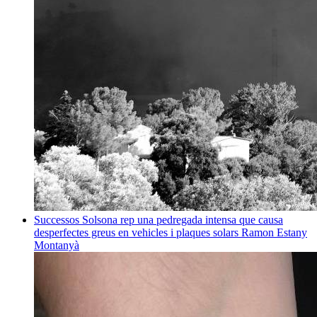
Successos
Solsona rep una pedregada intensa que causa
desperfectes greus en vehicles i plaques solars
Ramon Estany
Montanyà