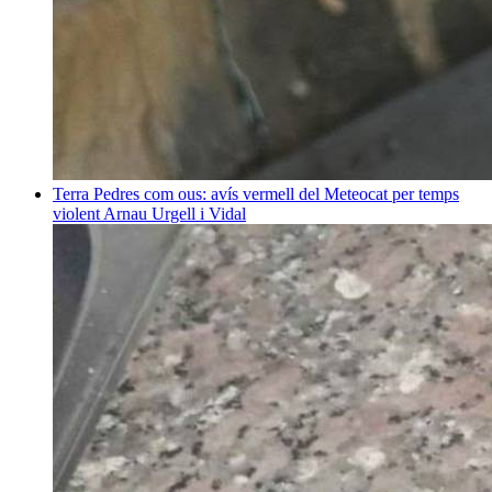
Terra
Pedres com ous: avís vermell del Meteocat per temps
violent
Arnau Urgell i Vidal