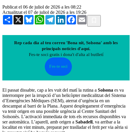
Publicat el 06 de juliol de 2026 a les 08:22
Actualitzat el 07 de juliol de 2026 a les 19:26
Share
X
Bluesky
WhatsApp
Telegram
LinkedIn
Facebook
Email
Rep cada dia al teu correu 'Bona nit, Solsona' amb les
principals notícies d'aquí.
Fes-te soci gratis i dona't d'alta al butlletí
Fes-te soci
El passat dissabte, cap a les vuit del matí la rutina a
Solsona
es va
interrompre per la irrupció d’un helicòpter medicalitzat del Sistema
d’Emergències Mèdiques (SEM), aterrat d’urgència en un
descampat al barri de la Plana. Aquest desplegament d’emergència
va tenir origen en una possible urgència al Centre Sanitari del
Solsonès. L’activació immediata de tots els recursos disponibles va
ser automàtica. L’aparell, amb origen a
Sabadell
, va arribar a la
localitat en vint minuts, preparat per traslladar el ferit per via aèria si