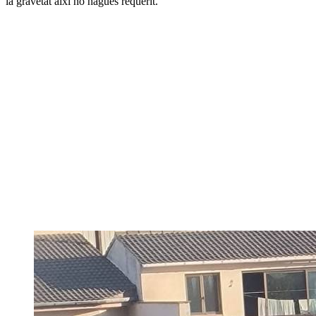
la gravetat així ho hagués requerit.