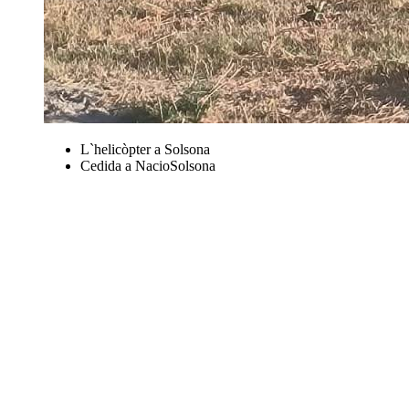
L`helicòpter a Solsona
Cedida a NacioSolsona