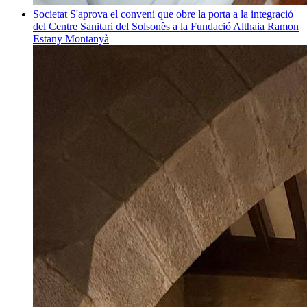
Societat
S'aprova el conveni que obre la porta a la integració
del Centre Sanitari del Solsonès a la Fundació Althaia
Ramon
Estany Montanyà