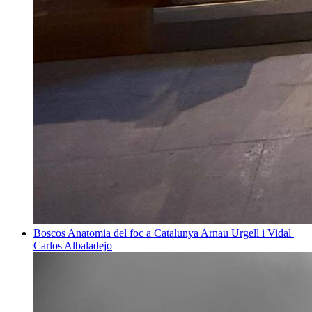
Boscos
Anatomia del foc a Catalunya
Arnau Urgell i Vidal |
Carlos Albaladejo