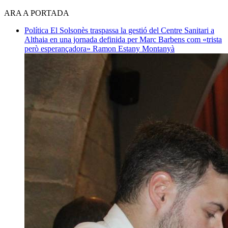
ARA A PORTADA
Política
El Solsonès traspassa la gestió del Centre Sanitari a
Althaia en una jornada definida per Marc Barbens com «trista
però esperançadora»
Ramon Estany Montanyà