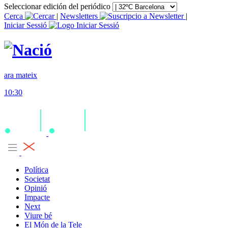
Seleccionar edición del periódico
Cerca
|
Newsletters
|
Iniciar Sessió
ara mateix
10:30
Política
Societat
Opinió
Impacte
Next
Viure bé
El Món de la Tele