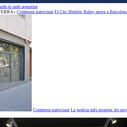
audir-lo amb seguretat
Contingut patrocinat
El Circ Històric Raluy aterra a Barcel
Contingut patrocinat
La justícia més propera: les nove