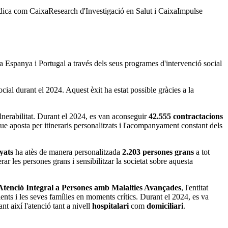
èdica com CaixaResearch d'Investigació en Salut i CaixaImpulse
a Espanya i Portugal a través dels seus programes d'intervenció social
cial durant el 2024. Aquest èxit ha estat possible gràcies a la
lnerabilitat. Durant el 2024, es van aconseguir
42.555 contractacions
e aposta per itineraris personalitzats i l'acompanyament constant dels
yats
ha atès de manera personalitzada
2.203 persones grans
a tot
 les persones grans i sensibilitzar la societat sobre aquesta
Atenció Integral a Persones amb Malalties Avançades
, l'entitat
cients i les seves famílies en moments crítics. Durant el 2024, es va
nt així l'atenció tant a nivell
hospitalari
com
domiciliari
.