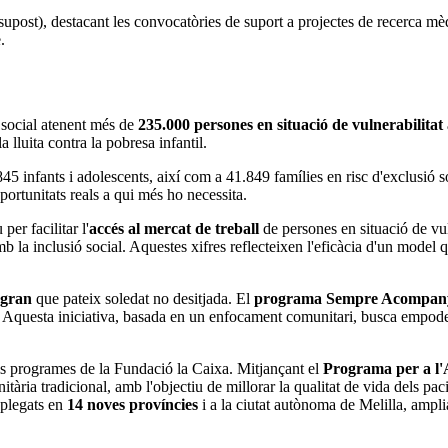
upost), destacant les convocatòries de suport a projectes de recerca m
.
 social atenent més de
235.000 persones en situació de vulnerabilitat
 lluita contra la pobresa infantil.
845 infants i adolescents, així com a 41.849 famílies en risc d'exclusió so
portunitats reals a qui més ho necessita.
per facilitar l'
accés al mercat de treball
de persones en situació de vu
a inclusió social. Aquestes xifres reflecteixen l'eficàcia d'un model qu
 gran
que pateix soledat no desitjada. El
programa Sempre Acompan
 Aquesta iniciativa, basada en un enfocament comunitari, busca empoderar
ls programes de la Fundació la Caixa. Mitjançant el
Programa per a l'
itària tradicional, amb l'objectiu de millorar la qualitat de vida dels pa
plegats en
14 noves províncies
i a la ciutat autònoma de Melilla, amplia