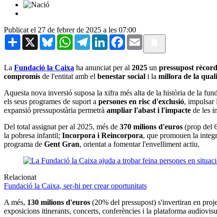
Publicat el 27 de febrer de 2025 a les 07:00
Share
X
Bluesky
WhatsApp
Telegram
LinkedIn
Facebook
Email
La
Fundació la Caixa
ha anunciat per al
2025
un
pressupost rècord
compromís
de l'entitat amb el
benestar social
i la
millora de la qual
Aquesta nova inversió suposa la xifra més alta de la història de la fun
els seus programes de suport a
persones en risc d'exclusió
, impulsar
expansió pressupostària permetrà
ampliar l'abast i l'impacte
de les in
Del total assignat per al 2025, més de
370 milions d'euros
(prop del 
la pobresa infantil;
Incorpora i Reincorpora
, que promouen la integr
programa de
Gent Gran
, orientat a fomentar l'envelliment actiu.
Relacionat
Fundació la Caixa, ser-hi per crear oportunitats
A més,
130 milions d'euros
(20% del pressupost) s'invertiran en proj
exposicions itinerants, concerts, conferències i la plataforma audiov