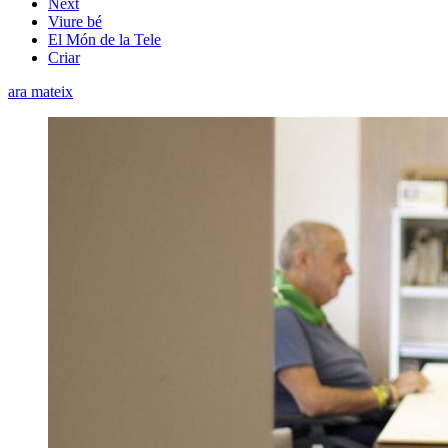
Next
Viure bé
El Món de la Tele
Criar
ara mateix