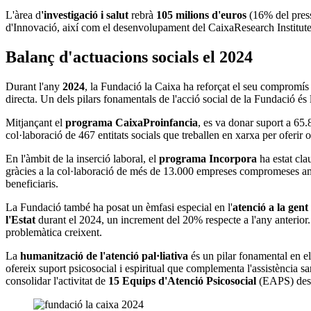
L'àrea d
'investigació i salut
rebrà
105 milions d'euros
(16% del press
d'Innovació, així com el desenvolupament del CaixaResearch Institute
Balanç d'actuacions socials el 2024
Durant l'any
2024
, la Fundació la Caixa ha reforçat el seu compromís
directa. Un dels pilars fonamentals de l'acció social de la Fundació és la
Mitjançant el
programa CaixaProinfancia
, es va donar suport a 65.
col·laboració de 467 entitats socials que treballen en xarxa per oferir o
En l'àmbit de la inserció laboral, el
programa Incorpora
ha estat clau 
gràcies a la col·laboració de més de 13.000 empreses compromeses amb l
beneficiaris.
La Fundació també ha posat un èmfasi especial en l'
atenció a la gent
l'Estat
durant el 2024, un increment del 20% respecte a l'any anterior.
problemàtica creixent.
La
humanització de l'atenció pal·liativa
és un pilar fonamental en e
ofereix suport psicosocial i espiritual que complementa l'assistència san
consolidar l'activitat de
15 Equips d'Atenció Psicosocial
(EAPS) des