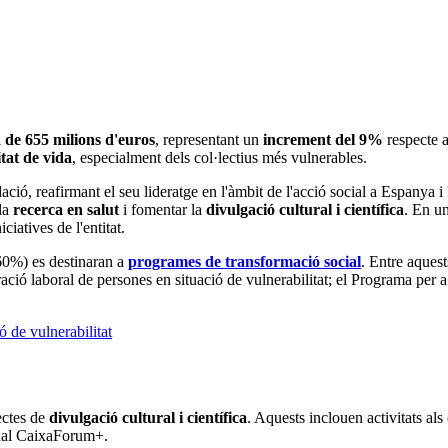
 de 655 milions d'euros
, representant un
increment del 9%
respecte a
itat de vida
, especialment dels col·lectius més vulnerables.
dació, reafirmant el seu lideratge en l'àmbit de l'acció social a Espanya 
 la
recerca en salut
i fomentar la
divulgació cultural i científica
. En un
iciatives de l'entitat.
60%) es destinaran a
programes de transformació social
. Entre aques
ació laboral de persones en situació de vulnerabilitat; el Programa per a
ectes de
divulgació cultural i científica
. Aquests inclouen activitats a
isual CaixaForum+.