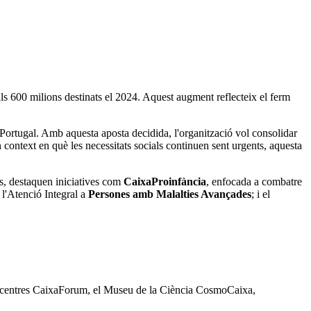
ls 600 milions destinats el 2024. Aquest augment reflecteix el ferm
i Portugal. Amb aquesta aposta decidida, l'organització vol consolidar
 context en què les necessitats socials continuen sent urgents, aquesta
ts, destaquen iniciatives com
CaixaProinfància
, enfocada a combatre
 l'Atenció Integral a
Persones amb Malalties Avançades
; i el
ls centres CaixaForum, el Museu de la Ciència CosmoCaixa,