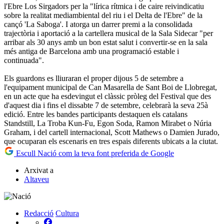
l'Ebre Los Sirgadors per la "lírica rítmica i de caire reivindicatiu
sobre la realitat mediambiental del riu i el Delta de l'Ebre" de la
cançó 'La Saboga'. I atorga un darrer premi a la consolidada
trajectòria i aportació a la cartellera musical de la Sala Sidecar "per
arribar als 30 anys amb un bon estat salut i convertir-se en la sala
més antiga de Barcelona amb una programació estable i
continuada".
Els guardons es lliuraran el proper dijous 5 de setembre a
l'equipament municipal de Can Masarella de Sant Boi de Llobregat,
en un acte que ha esdevingut el clàssic pròleg del Festival que des
d'aquest dia i fins el dissabte 7 de setembre, celebrarà la seva 25à
edició. Entre les bandes participants destaquen els catalans
Standstill, La Troba Kun-Fu, Egon Soda, Ramon Mirabet o Núria
Graham, i del cartell internacional, Scott Mathews o Damien Jurado,
que ocuparan els escenaris en tres espais diferents ubicats a la ciutat.
Escull Nació com la teva font preferida de Google
Arxivat a
Altaveu
Redacció
Cultura