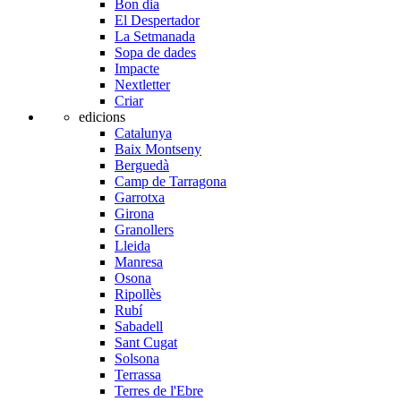
Bon dia
El Despertador
La Setmanada
Sopa de dades
Impacte
Nextletter
Criar
edicions
Catalunya
Baix Montseny
Berguedà
Camp de Tarragona
Garrotxa
Girona
Granollers
Lleida
Manresa
Osona
Ripollès
Rubí
Sabadell
Sant Cugat
Solsona
Terrassa
Terres de l'Ebre