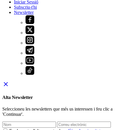
Iniciar Sessió
Subscriu-t'hi
Newsletter
close
Alta Newsletter
Seleccioneu les newsletters que més us interessen i feu clic a
'Continuar'.