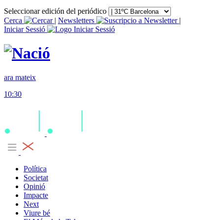
Seleccionar edición del periódico
Cerca
|
Newsletters
|
Iniciar Sessió
ara mateix
10:30
Política
Societat
Opinió
Impacte
Next
Viure bé