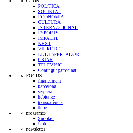
Canals
POLíTICA
SOCIETAT
ECONOMIA
CULTURA
INTERNACIONAL
ESPORTS
IMPACTE
NEXT
VIURE BE
EL DESPERTADOR
CRIAR
TELEVISIÓ
Contingut patrocinat
FOCUS
finançament
barcelona
sequera
habitatge
transparència
llengua
programes
Snooker
Úniqs
newsletter