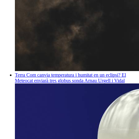
Terra
Com canvia temperatura i humitat en un eclipsi? El
Meteocat enviarà tres globus sonda
Arnau Urgell i Vidal