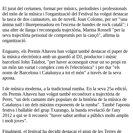
El jurat del certamen, format per músics, periodistes i professionals
del món de la música i l'organització del Festival ha volgut destacar
la tasca de dos cantautors, un de novell, Joan Colomo, per ser "una
ànima naïf i lliurepensadora en l'escena de bandes de rock català"; i
una altre de llarga i reconeguda trajectòria, Marina Rossell "per la
seva trajectòria personal de compromís per la cançó", afirma la
organització.
Enguany, els Premis Altaveu han volgut també destacar el paper de
la música electrònica amb un guardó al DJ, productor i músic
barceloní John Talabot, "per haver aconseguit crear un so propi en
un món tan variat i complex com és l'electrònica" i per dur "els
noms de Barcelona i Catalunya a tot el món" a través de la seva
aposta.
I de música moderna, a la tradicional rumba. En la seva 25a edició,
els Premis Altaveu han volgut també reconèixer a trajectòria de
Peret, "un dels cantants més populars de la història de la música de
Catalunya i un dels màxims exponents de la rumba". També l'aposta
festiva i ballable del grup Txarango, la banda revelació de l'any
2012 a qui se li reconeix "haver sabut arribar a públics molts amplis
i molt joves".
Finalment, el festival ha decidit destacar el grup de les Terres de