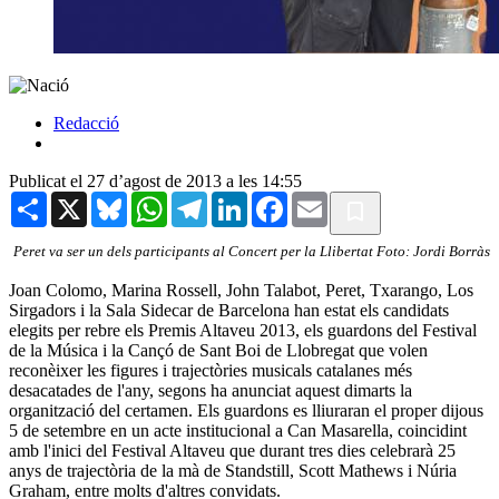
Redacció
Publicat el 27 d’agost de 2013 a les 14:55
Share
X
Bluesky
WhatsApp
Telegram
LinkedIn
Facebook
Email
Peret va ser un dels participants al Concert per la Llibertat Foto: Jordi Borràs
Joan Colomo, Marina Rossell, John Talabot, Peret, Txarango, Los
Sirgadors i la Sala Sidecar de Barcelona han estat els candidats
elegits per rebre els Premis Altaveu 2013, els guardons del Festival
de la Música i la Cançó de Sant Boi de Llobregat que volen
reconèixer les figures i trajectòries musicals catalanes més
desacatades de l'any, segons ha anunciat aquest dimarts la
organització del certamen. Els guardons es lliuraran el proper dijous
5 de setembre en un acte institucional a Can Masarella, coincidint
amb l'inici del Festival Altaveu que durant tres dies celebrarà 25
anys de trajectòria de la mà de Standstill, Scott Mathews i Núria
Graham, entre molts d'altres convidats.