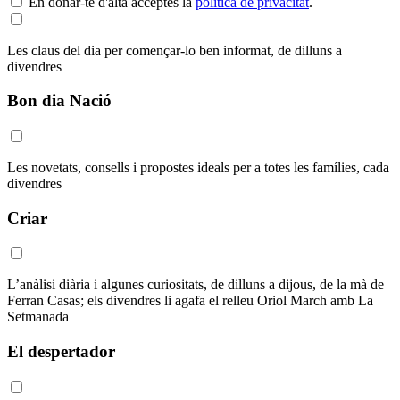
En donar-te d'alta acceptes la
política de privacitat
.
Les claus del dia per començar-lo ben informat, de dilluns a
divendres
Bon dia Nació
Les novetats, consells i propostes ideals per a totes les famílies, cada
divendres
Criar
L’anàlisi diària i algunes curiositats, de dilluns a dijous, de la mà de
Ferran Casas; els divendres li agafa el relleu Oriol March amb La
Setmanada
El despertador